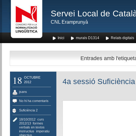
Servei Local de Català
CNL Eramprunyà
Inici
murals D1314
Relats digitals
Entrades amb l'etiqueta
18
OCTUBRE
4a sessió Suficiència
2012
jsans
No hi ha comentaris
Suficiència 2
18/10/2012
,
curs
2012/13
,
formes
verbals en textos
instructius
,
imperatiu
,
objectius