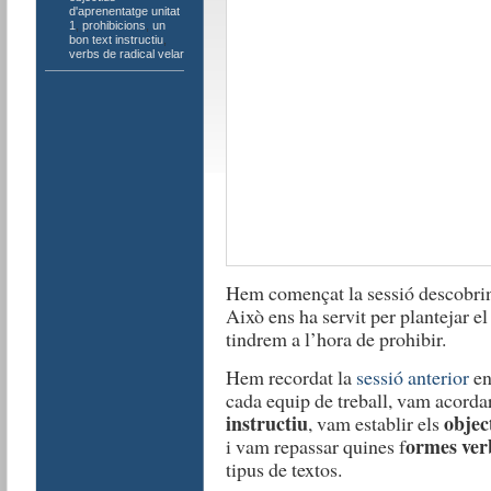
d'aprenentatge unitat
1
,
prohibicions
,
un
bon text instructiu
,
verbs de radical velar
Hem començat la sessió descobrint
Això ens ha servit per plantejar e
tindrem a l’hora de prohibir.
Hem recordat la
sessió anterior
en
cada equip de treball, vam acorda
instructiu
objec
, vam establir els
ormes ver
i vam repassar quines f
tipus de textos.