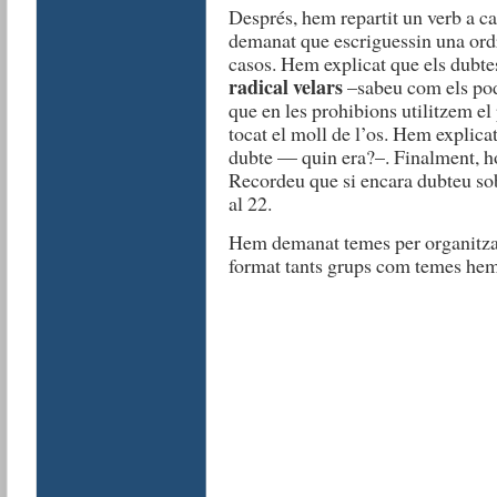
Després, hem repartit un verb a 
demanat que escriguessin una ord
casos. Hem explicat que els dubte
radical velars
–sabeu com els pod
que en les prohibions utilitzem el
tocat el moll de l’os. Hem explicat 
dubte — quin era?–. Finalment, h
Recordeu que si encara dubteu sob
al 22.
Hem demanat temes per organitza
format tants grups com temes hem