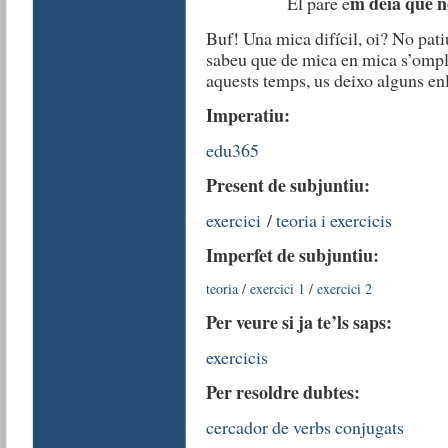
m deia que n
El pare e
Buf! Una mica difícil, oi? No patiu
sabeu que de mica en mica s’omple
aquests temps, us deixo alguns e
Imperatiu:
edu365
Present de subjuntiu:
exercici
/
teoria i exercicis
Imperfet de subjuntiu:
teoria
/
exercici 1
/
exercici 2
Per veure si ja te’ls saps:
exercicis
Per resoldre dubtes:
cercador de verbs conjugats