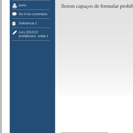
Serem capaços de formular prohi
jsans
No hi ha comentaris
Suficiència 2
curs 2012/13
,
prohibicions
,
unitat 1