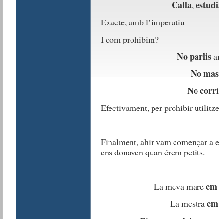
Calla
estudi
,
Exacte, amb l’imperatiu
I com prohibim?
No parlis
am
No mas
No corri
Efectivament, per prohibir utilitz
Finalment, ahir vam començar a ex
ens donaven quan érem petits.
em 
La meva mare
em 
La mestra