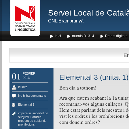
Servei Local de Català
CNL Eramprunyà
Inici
murals D1314
Relats digitals
En
01
FEBRER
Elemental 3 (unitat 1)
2013
Bon dia a tothom!
lsubira
No hi ha comentaris
Ara que estem acabant la 1a unitat
recomanar-vos alguns enllaços. Qu
Elemental 3
Hem estat parlant dels mestres i d
imperatiu
,
imperfet de
vist les ordres i les prohibicions 
subjuntiu
,
ordres
,
com donem ordres?
present de subjuntiu
,
prohibicions