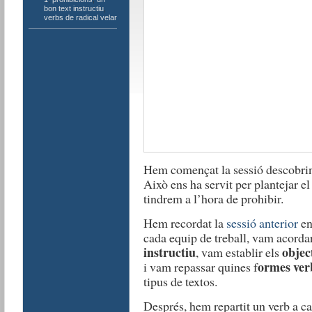
bon text instructiu
,
verbs de radical velar
Hem començat la sessió descobrint
Això ens ha servit per plantejar e
tindrem a l’hora de prohibir.
Hem recordat la
sessió anterior
en
cada equip de treball, vam acorda
instructiu
objec
, vam establir els
ormes ver
i vam repassar quines f
tipus de textos.
Després, hem repartit un verb a 