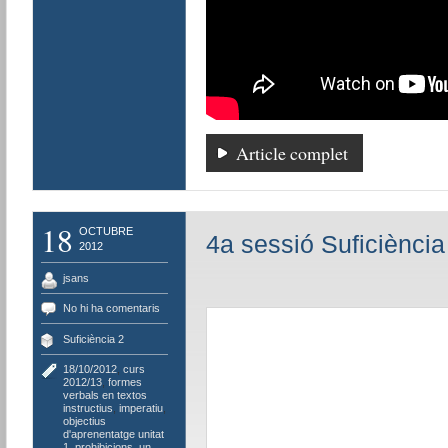
Article complet
18
OCTUBRE
4a sessió Suficiència
2012
jsans
No hi ha comentaris
Suficiència 2
18/10/2012
,
curs
2012/13
,
formes
verbals en textos
instructius
,
imperatiu
,
objectius
d'aprenentatge unitat
1
,
prohibicions
,
un