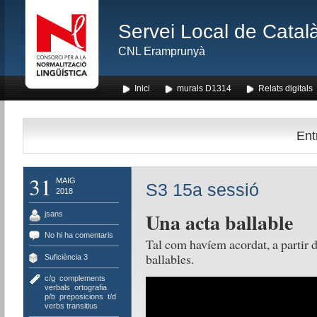
Servei Local de Català
CNL Eramprunyà
Inici
murals D1314
Relats digitals
Ent
31
MAIG
S3 15a sessió
2018
Una acta ballable
jsans
No hi ha comentaris
Tal com havíem acordat, a partir d’
ballables.
Suficiència 3
c/g
,
complements
verbals
,
ortografia
p/b
,
preposicions
,
t/d
,
verbs transitius