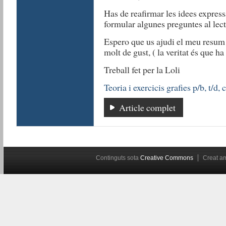
Has de reafirmar les idees expres
formular algunes preguntes al lect
Espero que us ajudi el meu resum 
molt de gust, ( la veritat és que ha
Treball fet per la Loli
Teoria i exercicis grafies p/b, t/d, 
Article complet
Continguts sota
Creative Commons
Creat 