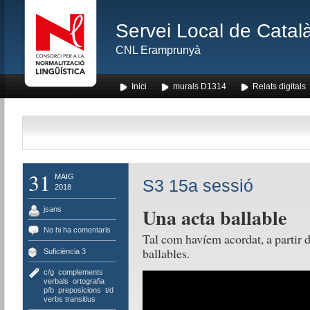
Servei Local de Català
CNL Eramprunyà
Inici
murals D1314
Relats digitals
31
MAIG
S3 15a sessió
2018
Una acta ballable
jsans
No hi ha comentaris
Tal com havíem acordat, a partir d’
ballables.
Suficiència 3
c/g
,
complements
verbals
,
ortografia
p/b
,
preposicions
,
t/d
,
verbs transitius