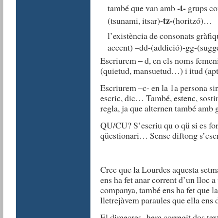
-t-
també que van amb
grups co
tz-
(tsunami, itsar)-
(horitzó)…
l’existència de consonats gràfiq
accent) –dd-(addició)-gg-(sugge
Escriurem – d, en els noms femeni
(quietud, mansuetud…) i itud (aptit
Escriurem –c- en la 1a persona sin
escric, dic… També, estenc, sostin
regla, ja que alternen també amb g
QU/CU? S’escriu qu o qü si es for
qüestionari… Sense diftong s’esc
Crec que la Lourdes aquesta setma
ens ha fet anar corrent d’un lloc a 
companya, també ens ha fet que la 
lletrejàvem paraules que ella ens d
El dimecres hem corregit dos tex