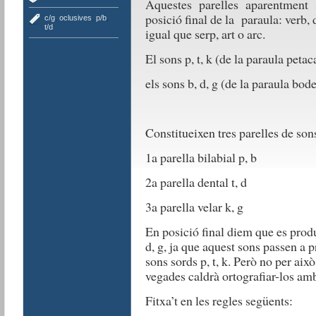
Aquestes parelles aparentment s
posició final de la paraula: verb, d
c/g
,
oclusives
,
p/b
,
t/d
igual que serp, art o arc.
El sons p, t, k (de la paraula petac
els sons b, d, g (de la paraula bod
Constitueixen tres parelles de son
1a parella bilabial p, b
2a parella dental t, d
3a parella velar k, g
En posició final diem que es pro
d, g, ja que aquest sons passen a 
sons sords p, t, k. Però no per aix
vegades caldrà ortografiar-los amb 
Fitxa’t en les regles següents: