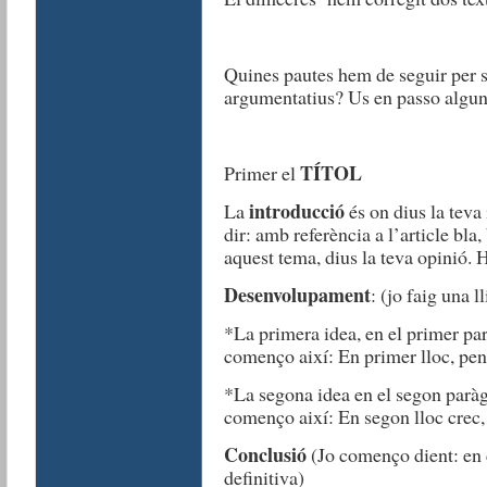
Quines pautes hem de seguir per sab
argumentatius? Us en passo algun
TÍTOL
Primer el
introducció
La
és on dius la teva
dir: amb referència a l’article bla
aquest tema, dius la teva opinió. H
Desenvolupament
: (jo faig una l
*La primera idea, en el primer par
començo així: En primer lloc, pens
*La segona idea en el segon paràg
començo així: En segon lloc crec, b
Conclusió
(Jo començo dient: en c
definitiva)