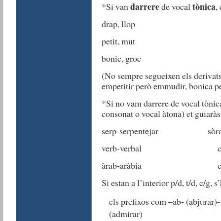
darrere
tònica
*Si van
de vocal
,
drap, llop
petit, mut
bonic, groc
(No sempre segueixen els derivats 
empetitir però emmudir, bonica 
*Si no vam darrere de vocal tònica 
consonat o vocal àtona) et guiaràs
serp-serpentejar sòrdid
verb-verbal clàssic
àrab-aràbia càstig-
Si estan a l’interior p/d, t/d, c/g, 
els prefixos com –ab- (abjurar)
(admirar)