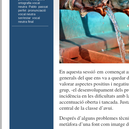
ortografia vocal
neutra
,
Pablo
,
passat
perfet
,
pronunciació
vocal neutra
,
ser/estar
,
vocal
neutra final
En aquesta sessió em començat a
generals del que ens va a quedar d
valorar aspectes positius i negatius
grup, -el desenvolupament dels pr
incidència en les dificultats amb l
accentuació oberta i tancada. Just
central de la classe d’avui.
Després d’alguns problemes tècnic
metàfora d’una font com imatge d