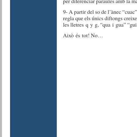
per diferenciar paraules amb la mat
9- A partir del so de l’ànec “cuac
regla que els únics diftongs creix
les lletres q y g, “qua i gua” “gui
Això és tot! No…