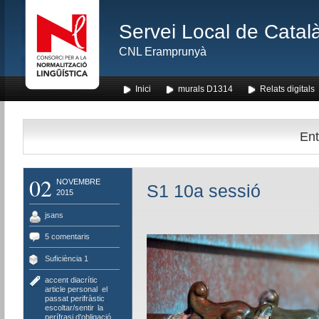
Servei Local de Català
CNL Eramprunyà
Inici
murals D1314
Relats digitals
Ent
02
NOVEMBRE
S1 10a sessió
2015
jsans
5 comentaris
Suficiència 1
accent diacrític
,
article personal
,
el
passat perifràstic
,
escoltar/sentir
,
la
perífrasi d'obligació
,