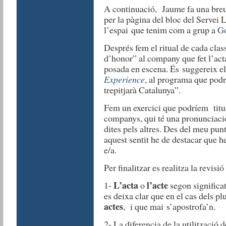
A continuació, Jaume fa una breu
per la pàgina del bloc del Servei 
l’espai que tenim com a grup a
Go
Després fem el ritual de cada clas
d’honor” al company que fet l’acta 
posada en escena. És suggereix e
Experience
, al programa que podr
trepitjarà Catalunya”.
Fem un exercici que podríem titu
companys, qui té una pronunciació
dites pels altres. Des del meu punt
aquest sentit he de destacar que he
e/a.
Per finalitzar es realitza la revisi
L’acta
l’acte
1-
o
segon significa
es deixa clar que en el cas dels p
actes
, i que mai s’apostrofa’n.
2- La diferencia de la utilització 