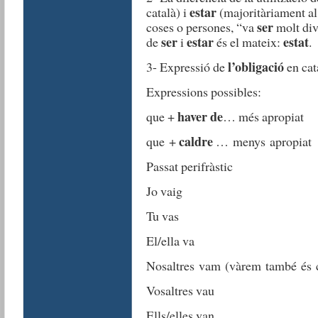
estar
català) i
(majoritàriament al 
ser
coses o persones, “va
molt dive
ser
estar
estat
de
i
és el mateix:
.
l’obligació
3- Expressió de
en cat
Expressions possibles:
haver de
que +
… més apropiat
caldre
que +
… menys apropiat
Passat perifràstic
Jo vaig
Tu vas
El/ella va
Nosaltres vam (vàrem també és cor
Vosaltres vau
Ells/elles van