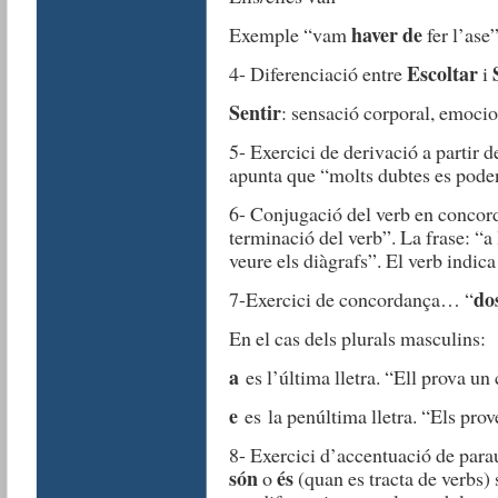
haver de
Exemple “vam
fer l’ase”
Escoltar
4- Diferenciació entre
i
Sentir
: sensació corporal, emocion
5- Exercici de derivació a partir d
apunta que “molts dubtes es poden
6- Conjugació del verb en concord
terminació del verb”. La frase: “a
veure els diàgrafs”. El verb indica
do
7-Exercici de concordança… “
En el cas dels plurals masculins:
a
es l’última lletra. “Ell prova un 
e
es la penúltima lletra. “Els prov
8- Exercici d’accentuació de para
són
és
o
(quan es tracta de verbs) 