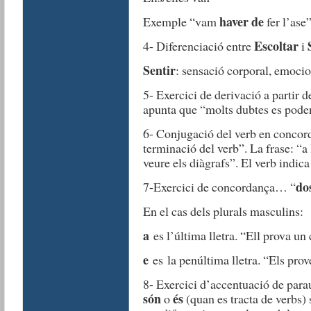
haver de
Exemple “vam
fer l’ase”
Escoltar
4- Diferenciació entre
i
Sentir
: sensació corporal, emocion
5- Exercici de derivació a partir d
apunta que “molts dubtes es poden
6- Conjugació del verb en concord
terminació del verb”. La frase: “a
veure els diàgrafs”. El verb indica
do
7-Exercici de concordança… “
En el cas dels plurals masculins:
a
es l’última lletra. “Ell prova un 
e
es la penúltima lletra. “Els prov
8- Exercici d’accentuació de para
són
és
o
(quan es tracta de verbs) 