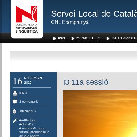
Servei Local de Català
CNL Eramprunyà
Inici
murals D1314
Relats digitals
16
NOVEMBRE
I3 11a sessió
2017
jsans
2 comentaris
Intermedi 3
#artthinking
,
#i3cast17
,
#suspens0
,
carta
formal
,
pronunciació
de la e oberta
,