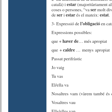
estar
català) i
(majoritàriament al 
ser
coses o persones, “va
molt dive
ser
estar
estat
de
i
és el mateix:
.
l’obligació
3- Expressió de
en cat
Expressions possibles:
haver de
que +
… més apropiat
caldre
que +
… menys apropiat
Passat perifràstic
Jo vaig
Tu vas
El/ella va
Nosaltres vam (vàrem també és cor
Vosaltres vau
Ells/elles van