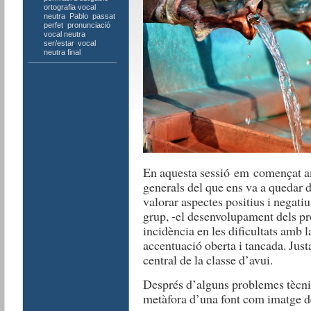
ortografia vocal
neutra
,
Pablo
,
passat
perfet
,
pronunciació
vocal neutra
,
ser/estar
,
vocal
neutra final
En aquesta sessió em començat a
generals del que ens va a quedar d
valorar aspectes positius i negatius
grup, -el desenvolupament dels pr
incidència en les dificultats amb l
accentuació oberta i tancada. Just
central de la classe d’avui.
Després d’alguns problemes tècnic
metàfora d’una font com imatge d