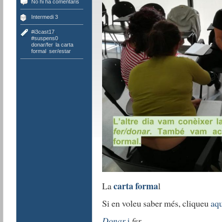
No hi ha comentaris
Intermedi 3
#i3cast17
,
#suspens0
,
donar/fer
,
la carta
formal
,
ser/estar
carta forma
La
l
Si en voleu saber més, cliqueu
aqu
Donar
i
fer