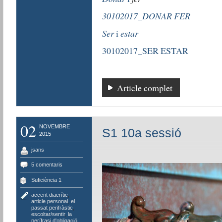
30102017_DONAR FER
Ser
i
estar
30102017_SER ESTAR
Article complet
02
NOVEMBRE
S1 10a sessió
2015
jsans
5 comentaris
Suficiència 1
accent diacrític
,
article personal
,
el
passat perifràstic
,
escoltar/sentir
,
la
perífrasi d'obligació
,