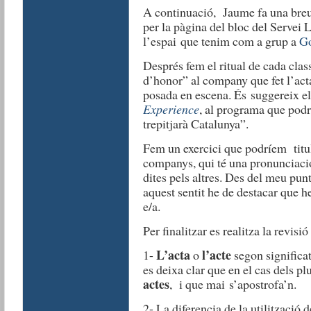
A continuació, Jaume fa una breu
per la pàgina del bloc del Servei 
l’espai que tenim com a grup a
Go
Després fem el ritual de cada clas
d’honor” al company que fet l’acta 
posada en escena. És suggereix e
Experience
, al programa que podr
trepitjarà Catalunya”.
Fem un exercici que podríem titu
companys, qui té una pronunciació
dites pels altres. Des del meu punt
aquest sentit he de destacar que he
e/a.
Per finalitzar es realitza la revisi
L’acta
l’acte
1-
o
segon significa
es deixa clar que en el cas dels p
actes
, i que mai s’apostrofa’n.
2- La diferencia de la utilització 