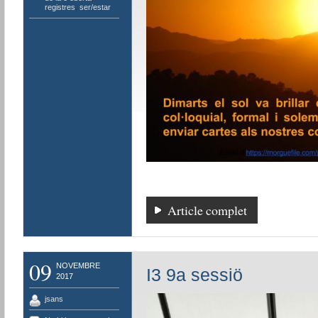
registres
,
ser/estar
Article complet
09
NOVEMBRE
I3 9a sessiö
2017
jsans