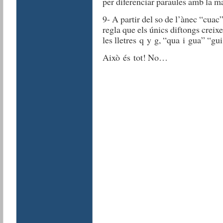
per diferenciar paraules amb la mat
9- A partir del so de l’ànec “cuac
regla que els únics diftongs creix
les lletres q y g, “qua i gua” “gui
Això és tot! No…