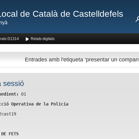
Local de Català de Castelldefels
nyà
rals D1314
Relats digitals
Entrades amb l'etiqueta ‘presentar un compan
 sessió
pedient:
01
cció Operativa de la Policia
2cast19
 DE FETS