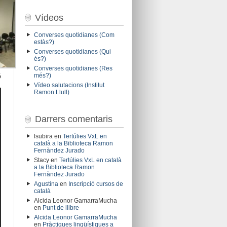
Vídeos
Converses quotidianes (Com
estàs?)
Converses quotidianes (Qui
és?)
Converses quotidianes (Res
ó
més?)
Vídeo salutacions (Institut
Ramon Llull)
Darrers comentaris
lsubira
en
Tertúlies VxL en
català a la Biblioteca Ramon
Fernàndez Jurado
Stacy
en
Tertúlies VxL en català
a la Biblioteca Ramon
Fernàndez Jurado
Agustina
en
Inscripció cursos de
català
Alcida Leonor GamarraMucha
en
Punt de llibre
Alcida Leonor GamarraMucha
en
Pràctiques lingüístiques a