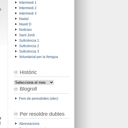
Intermedi 1
Intermedi 2
e
Intermedi 3
Nadal
Nivell D
Notícies
Sant Jordi
Suficiència 1
Suficiència 2
Suficiència 3
Voluntariat per la llengua
Històric
Històric
Blogroll
Fem de periodistes (xtec)
Per resoldre dubtes
a
i
Abreviacions