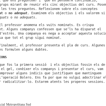
,
què ens preguntem?
i
què en pensem?
A continuació,
grups mirant de reunir els cinc objectius del curs. Pose
 les tres preguntes. Reflexionem sobre els conceptes
at
o
no adequat
. Examinem els objectius i els valorem si
quats
o
no adequats
.
El professor anomena els vuits nominats. Es crispa
nt. Alguns companys confessen que se’ls ha disparat el
d’estrès. Una companya es nega a acceptar aquesta soluci
sa que tot el grup sigui nominat.
Finalment, el professor presenta el pla de curs. Algunes
es formulen alguns dubtes.
IONS
que fos la primera sessió i els objectius fossin els de
 el gel, conèixer els companys i presentar el curs, vam
omprovar alguns indicis que justifiquen que mantinguem
l’operació Bolero. Ens fa por que no vulgui adoctrinar e
r radicalitzar-lo. Estarem atents les properes sessions.
cial Metropolitana Sud