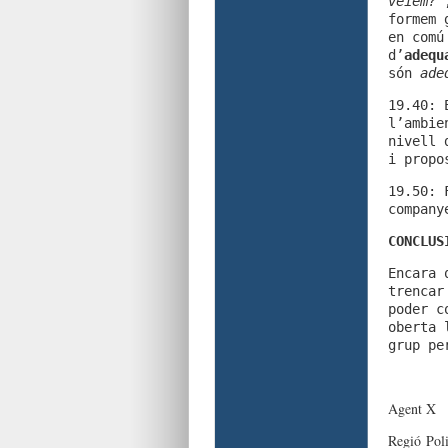
veiem?
formem 
en comú
d’
adequ
són
ade
19.40: 
l’ambie
nivell 
i propo
19.50: 
company
CONCLUS
Encara 
trencar
poder c
oberta 
grup pe
Agent X
Regió Poli