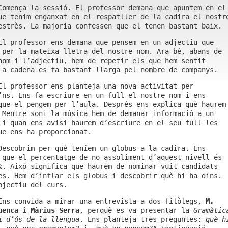
Comença la sessió. El professor demana que apuntem en el
ue tenim enganxat en el respatller de la cadira el nostr
estrès. La majoria confessen que el tenen bastant baix.
El professor ens demana que pensem en un adjectiu que
 per la mateixa lletra del nostre nom. Ara bé, abans de
nom i l’adjectiu, hem de repetir els que hem sentit
La cadena es fa bastant llarga pel nombre de companys.
El professor ens planteja una nova activitat per
’ns. Ens fa escriure en un full el nostre nom i ens
que el pengem per l’aula. Després ens explica què haurem
 Mentre soni la música hem de demanar informació a un
 i quan ens avisi haurem d’escriure en el seu full les
ue ens ha proporcionat.
Descobrim per què teníem un globus a la cadira. Ens
 que el percentatge de no assoliment d’aquest nivell és
%. Això significa que haurem de nominar vuit candidats
es. Hem d’inflar els globus i descobrir què hi ha dins.
bjectiu del curs.
Ens convida a mirar una entrevista a dos filòlegs,
M.
uenca
i
Màrius Serra
, perquè es va presentar la
Gramàtic
i d’ús de la llengua
. Ens planteja tres preguntes:
què h