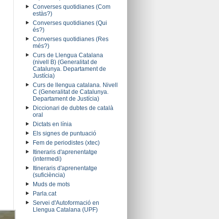
Converses quotidianes (Com
estàs?)
Converses quotidianes (Qui
és?)
Converses quotidianes (Res
més?)
Curs de Llengua Catalana
(nivell B) (Generalitat de
Catalunya. Departament de
Justícia)
Curs de llengua catalana. Nivell
C (Generalitat de Catalunya.
Departament de Justícia)
Diccionari de dubtes de català
oral
Dictats en línia
Els signes de puntuació
Fem de periodistes (xtec)
Itineraris d'aprenentatge
(intermedi)
Itineraris d'aprenentatge
(suficiència)
Muds de mots
Parla.cat
Servei d'Autoformació en
Llengua Catalana (UPF)