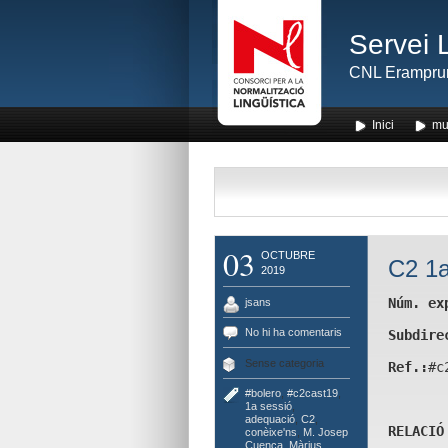
Servei 
CNL Erampru
Inici
mu
03
OCTUBRE
C2 1a
2019
Núm. ex
jsans
No hi ha comentaris
Subdire
Sense categoria
Ref.:
#c
#bolero
,
#c2cast19
,
1a sessió
,
adequació
,
C2
,
RELACIÓ
conèixe'ns
,
M. Josep
Cuenca
,
Màrius