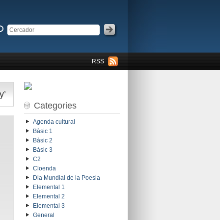
RSS
y’
Categories
Agenda cultural
Bàsic 1
Bàsic 2
Bàsic 3
C2
Cloenda
Dia Mundial de la Poesia
Elemental 1
Elemental 2
Elemental 3
General