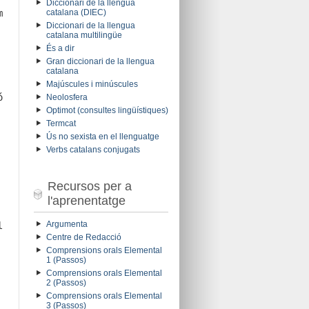
Diccionari de la llengua
catalana (DIEC)
m
Diccionari de la llengua
catalana multilingüe
És a dir
Gran diccionari de la llengua
catalana
Majúscules i minúscules
ó
Neolosfera
Optimot (consultes lingüístiques)
Termcat
Ús no sexista en el llenguatge
Verbs catalans conjugats
Recursos per a
l'aprenentatge
Argumenta
l
Centre de Redacció
Comprensions orals Elemental
1 (Passos)
Comprensions orals Elemental
2 (Passos)
Comprensions orals Elemental
3 (Passos)