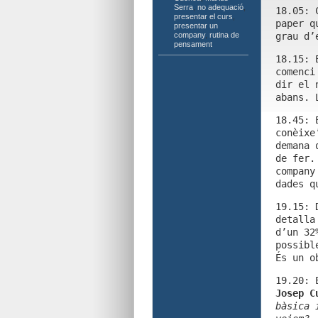
Serra
,
no adequació
,
18.05: 
presentar el curs
,
paper q
presentar un
company
,
rutina de
grau d’
pensament
18.15: 
comenci
dir el 
abans. 
18.45: 
conèixe
demana 
de fer.
company
dades q
19.15: 
detalla
d’un 32
possibl
És un o
19.20: 
Josep C
bàsica 