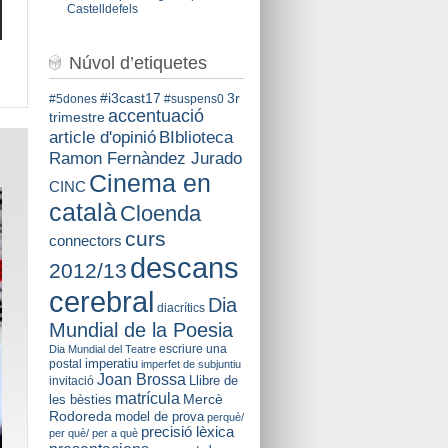
Castelldefels
Núvol d’etiquetes
#i3cast17
3r
#5dones
#suspens0
accentuació
trimestre
BIblioteca
article d'opinió
Ramon Fernàndez Jurado
Cinema en
CINC
català
Cloenda
curs
connectors
descans
2012/13
cerebral
Dia
diacrítics
Mundial de la Poesia
escriure una
Dia Mundial del Teatre
imperatiu
postal
imperfet de subjuntiu
Joan Brossa
Llibre de
invitació
matrícula
Mercè
les bèsties
Rodoreda
model de prova
perquè/
precisió lèxica
per què/ per a què