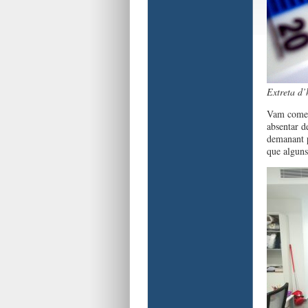
Extreta d’
Vam començ
absentar de
demanant p
que alguns