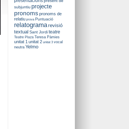
presentacions
present de
projecte
subjuntiu
pronoms
pronoms de
relatiu
Puntuació
prova
relatograma
revisió
textual
teatre
Sant Jordi
Teresa Pàmies
Teatre Plaza
unitat 2
unitat 1
vocal
unitat 3
Yelmo
neutra