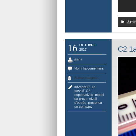
Artic
16
OCTUBRE
C2 1a
2017
jsans
No hi ha comentaris
Sense categoria
#c2cast17
,
1a
sessió
,
C2
,
expectatives
,
model
de prova
,
nivell
d'estrès
,
presentar
un company