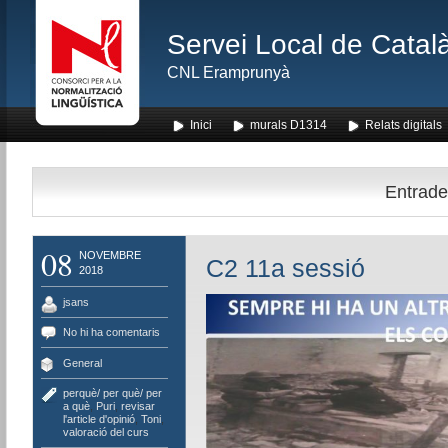
Servei Local de Català
CNL Eramprunyà
Inici
murals D1314
Relats digitals
Entrades
08
NOVEMBRE
C2 11a sessió
2018
jsans
No hi ha comentaris
General
perquè/ per què/ per
a què
,
Puri
,
revisar
l'article d'opinió
,
Toni
,
valoració del curs