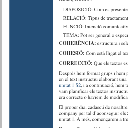
DISPOSICIÓ: Com es presenten e
RELACIÓ: Tipus de tractament en
FUNCIÓ: Intenció comunicativ
TEMA: Pot ser general o específi
COHERÈNCIA:
estructura i se
COHESIÓ:
Com està lligat el te
CORRECCIÓ:
Que els textos es
Després hem format grups i hem po
en el text instructiu elaborant una
unitat 1 S2
, i a continuació, hem 
vam planificar els textos instructi
era correcte o havíem de modificar
El proper dia, cadascú de nosaltres
company per tal d’aconseguir els
unitat 1. A més, començarem a tre