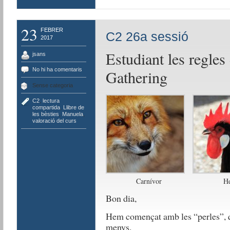
23
FEBRER
C2 26a sessió
2017
Estudiant les regles
jsans
No hi ha comentaris
Gathering
Sense categoria
C2
,
lectura
compartida
,
Llibre de
les bèsties
,
Manuela
,
valoració del curs
Carnívor
He
Bon dia,
Hem començat amb les “perles”, q
menys.