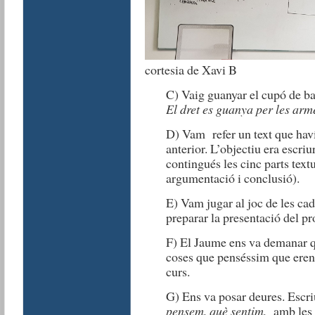
cortesia de Xavi B
C) Vaig guanyar el cupó de bac
El dret es guanya per les arm
D) Vam refer un text que haví
anterior. L’objectiu era escriu
contingués les cinc parts textua
argumentació i conclusió).
E) Vam jugar al joc de les cadi
preparar la presentació del pro
F) El Jaume ens va demanar que
coses que penséssim que eren p
curs.
G) Ens va posar deures. Escr
pensem, què sentim,
amb les e