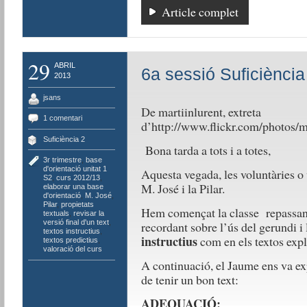
Article complet
29
ABRIL
6a sessió Suficiència
2013
jsans
De martiinlurent, extreta
1 comentari
d’http://www.flickr.com/photos/m
Suficiència 2
Bona tarda a tots i a totes,
3r trimestre
,
base
d'orientació unitat 1
Aquesta vegada, les voluntàries o v
S2
,
curs 2012/13
,
M. José i la Pilar.
elaborar una base
d'orientació
,
M. José
,
Pilar
,
propietats
Hem començat la classe repassant 
textuals
,
revisar la
versió final d'un text
,
recordant sobre l’ús del gerundi i 
textos instructius
,
instructius
com en els textos expl
textos predictius
,
valoració del curs
A continuació, el Jaume ens va ex
de tenir un bon text:
ADEQUACIÓ: