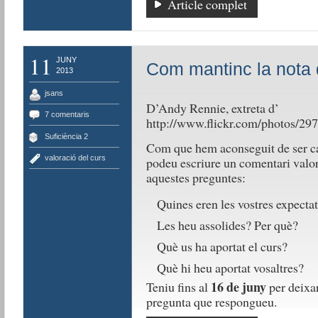
Article complet
11
JUNY
Com mantinc la nota 
2013
jsans
D’Andy Rennie, extreta d’
7 comentaris
http://www.flickr.com/photos/
Suficiència 2
Com que hem aconseguit de ser ca
valoració del curs
podeu escriure un comentari valor
aquestes preguntes:
Quines eren les vostres expectat
Les heu assolides? Per què?
Què us ha aportat el curs?
Què hi heu aportat vosaltres?
16 de juny
Teniu fins al
per deixar
pregunta que respongueu.