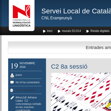
Servei Local de Català
CNL Eramprunyà
Inici
murals D1314
Relats digitals
Entrades amb 
19
NOVEMBRE
C2 8a sessió
2016
jsans
No hi ha comentaris
Sense categoria
#AnyLlull
,
Adriana
López
,
C2
,
concordança verbals
en les oracions
condicionals
,