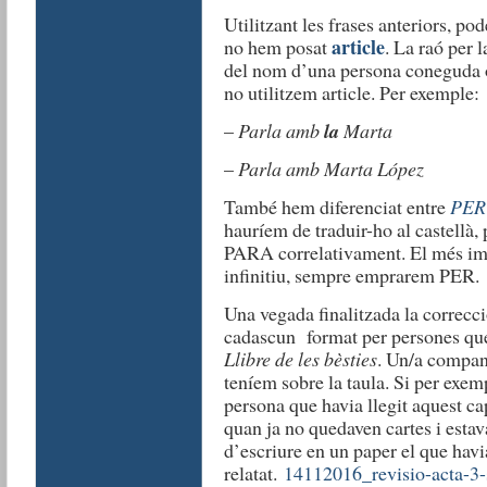
Utilitzant les frases anteriors, 
article
no hem posat
. La raó per 
del nom d’una persona coneguda o
no utilitzem article. Per exemple:
–
Parla amb
la
Marta
–
Parla amb Marta López
També hem diferenciat entre
PER
hauríem de traduir-ho al castellà, 
PARA correlativament. El més imp
infinitiu, sempre emprarem PER.
Una vegada finalitzada la correcci
cadascun format per persones que h
Llibre de les bèsties
. Un/a compan
teníem sobre la taula. Si per exemp
persona que havia llegit aquest ca
quan ja no quedaven cartes i estava
d’escriure en un paper el que havia
relatat.
14112016_revisio-acta-3-