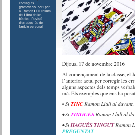
continguts
gramaticals
,
per i per
a
,
Ramon Llull
,
resum
del Llibre de les
bèsties
,
Revisió
d'errades
,
ús de
l'article personal
Dijous, 17 de novembre 2016
Al començament de la classe, el J
l’anterior acta, per corregir les 
alguns aspectes dels temps verbals
mà. Els exemples que ens ha posat
•
Si
TINC
Ramon Llull al davant, 
• Si
TINGUÉS
Ramon Llull al dav
• Si
HAGUÉS TINGUT
Ramon Llu
PREGUNTAT