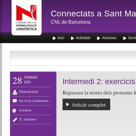
Connectats a Sant Mar
CNL de Barcelona
Inici
Activitats
Alumnes
Gent
28
FEBRER
Intermedi 2: exercici
2011
Repasseu la teoria dels pronoms f
Dinamització
No hi ha comentaris
Article complet
General
I2
,
pronoms