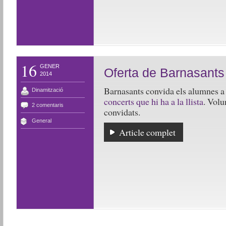
16
GENER
Oferta de Barnasants
2014
Barnasants convida els alumnes a 
Dinamització
concerts que hi ha a la llista
. Volu
2 comentaris
convidats.
General
Article complet