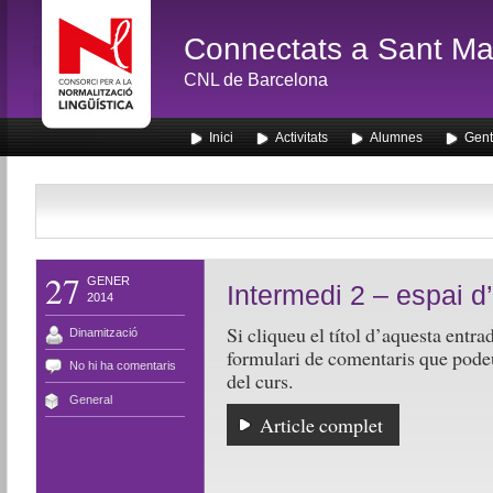
Connectats a Sant Mar
CNL de Barcelona
Inici
Activitats
Alumnes
Gent
27
GENER
Intermedi 2 – espai d’
2014
Si cliqueu el títol d’aquesta entr
Dinamització
formulari de comentaris que podeu
No hi ha comentaris
del curs.
General
Article complet