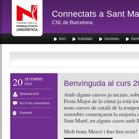
Connectats a Sant Mar
CNL de Barcelona
Inici
Activitats
Alumnes
Gent
20
SETEMBRE
Benvinguda al curs 
2012
Amb alguns cursos ja inciats, sobre
Dinamització
Festa Major de la ciutat ja està tot
No hi ha comentaris
nous cursos de català de la tempo
setembre començaran la majoria de
General
Sant Martí, en alguns casos amb l
Molt bona Mercè i fins ben aviat!