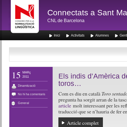
Connectats a Sant Mar
CNL de Barcelona
Inici
Activitats
Alumnes
Gent
15
MARç
Els indis d’Amèrica d
2011
toros…
Dinamització
Com es diu en català
Toro sentad
No hi ha comentaris
pregunta ha sorgit arran de la tas
General
article
molt interessant per les ref
traducció que se n’hauria de fer en
Article complet