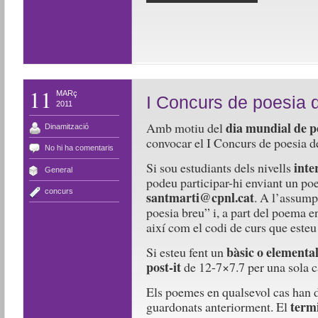
11
MARç
I Concurs de poesia 
2011
dia mundial de p
Amb motiu del
Dinamització
convocar el I Concurs de poesia d
No hi ha comentaris
inte
Si sou estudiants dels nivells
General
podeu participar-hi enviant un p
concurs
santmarti@cpnl.cat
. A l’assump
poesia breu” i, a part del poema en
així com el codi de curs que esteu
bàsic o elementa
Si esteu fent un
post-it
de 12-7×7.7 per una sola c
Els poemes en qualsevol cas han de
term
guardonats anteriorment. El