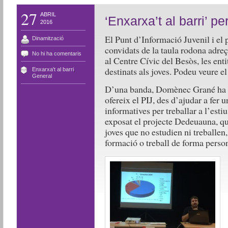
27
ABRIL
‘Enxarxa’t al barri’ pe
2016
El Punt d’Informació Juvenil i el 
Dinamització
convidats de la taula rodona adreça
No hi ha comentaris
al Centre Cívic del Besòs, les enti
destinats als joves. Podeu veure e
Enxarxa't al barri
,
General
D’una banda, Domènec Grané ha ex
ofereix el PIJ, des d’ajudar a fer 
informatives per treballar a l’esti
exposat el projecte Dedeuauna, qu
joves que no estudien ni treballen,
formació o treball de forma person