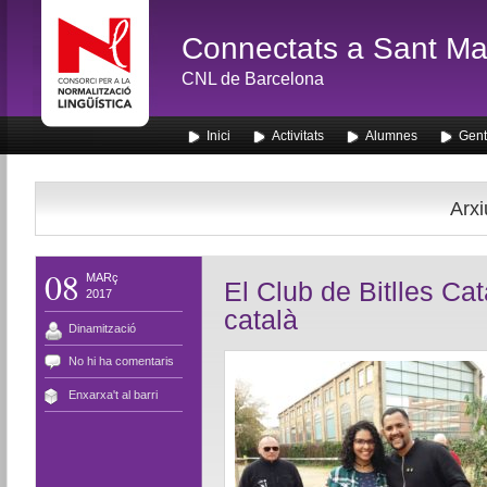
Connectats a Sant Mar
CNL de Barcelona
Inici
Activitats
Alumnes
Gent
Arxi
08
MARç
El Club de Bitlles Ca
2017
català
Dinamització
No hi ha comentaris
Enxarxa't al barri