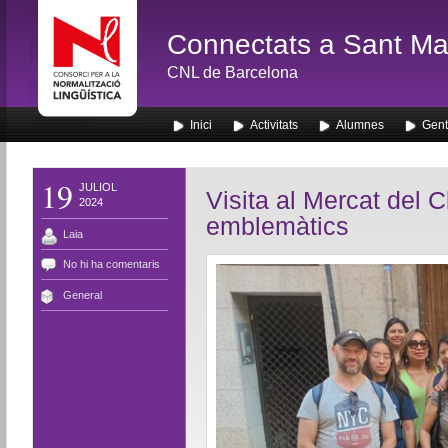
Connectats a Sant Mar
CNL de Barcelona
Inici
Activitats
Alumnes
Gent
19
JULIOL
Visita al Mercat del C
2024
emblemàtics
Laia
No hi ha comentaris
General