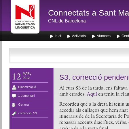
Connectats a Sant Mar
CNL de Barcelona
Inici
Activitats
Alumnes
Gent
12
MARç
S3, correcció penden
2012
Al curs S3 de la tarda, ens faltava
Dinamització
amb errades.
Aquí
en teniu la clau
1 comentari
Recordeu que a la dreta hi teniu 
General
accedir als enllaços que hem anat 
correcció
,
S3
itineraris de de la Secretaria de P
repassar accents diacrítics, verb
això ja és a la recta final.