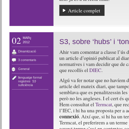
Article complet
02
MARç
S3, sobre ‘hubs’ i ‘to
2012
Ahir vam comentar a classe l’ús de
Dinamització
un article d’opinió publicat al dia
3 comentaris
normatives i vam decidir que de ca
que recollís el
DIEC
.
General
llenguatge formal
,
Algú va fer notar que no havíem di
registres
,
S3
,
article del mateix diari, que tamp
suficiència
semblava que es penalitzessin les p
però no les angleses. I el cert és 
Hem consultat el
Termcat
, que re
l’IEC, i hi ha una proposta per a 
connexió
. Així que, si hi ha un t
Termcat, el preferirem a un terme 
aquest terme s’usi en contextos co