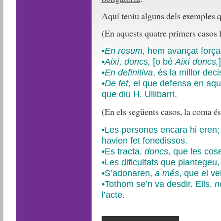
Aquí teniu alguns dels exemples q
(En aquests quatre primers casos 
•
En resum,
hem avançat força i
•
Així, doncs,
[o bé
Així doncs,
•
En definitiva
,
és la millor dec
•
De fet
,
el que defensa en aques
que diu H. Ullibarri.
(En els següents casos, la coma és
•Les persones encara hi eren; 
havien fet fonedissos.
•Es tracta,
doncs
, que les cos
•Les dificultats que plantegeu
•S’adonaren,
a més
, que el ve
•Tothom se’n va desdir. Ells,
no
l’acte.