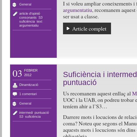
I si voleu ampliar coneixements i 
General
argumentatiu
, recomanem aquest e
article d'opinió
,
ser usat a classe.
consonants
,
S3
,
suficiència
,
text
argumentatiu
Article complet
03
FEBRER
Suficiència i intermed
2012
puntuació
Dinamització
Us recomanem aquest enllaç al
Ma
1 comentari
UOC i la UAB, on podreu trobar en
General
teníem ahir a l’S3…
intermedi
,
puntuació
,
Darrere mots i locucions de rela
S3
,
suficiència
coma? Noteu que segons el Manu
aquests mots i locucions són dins d
obligatòria
.