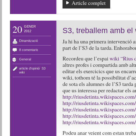
Article complet
20
GENER
S3, treballem amb el w
2012
Ja hi ha una primera intervenció a
Dinamització
part de l’S3 de la tarda. Enhorabo
8 comentaris
Recordeu que l’espai
wiki “Rius d
General
altres profes i compartida amb alt
article d'opinió
,
S3
,
editar els exercicics que us encar
wiki
wiki, tothom té la possibilitat d’a
de sota els alumnes de l’S3 tarda
que us interessa per redactar els ar
http://riusdetinta.wikispaces.co
http://riusdetinta.wikispaces.co
http://riusdetinta.wikispaces.co
http://riusdetinta.wikispaces.co
http://riusdetinta.wikispaces.co
Podeu anar veient com estan treb