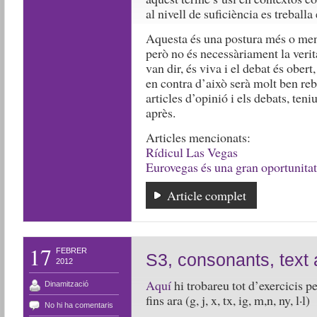
al nivell de suficiència es treballa
Aquesta és una postura més o men
però no és necessàriament la veri
van dir, és viva i el debat és ober
en contra d’això serà molt ben rebu
articles d’opinió i els debats, ten
après.
Articles mencionats:
Rídicul Las Vegas
Eurovegas és una gran oportunitat
Article complet
17
FEBRER
S3, consonants, text
2012
Aquí
hi trobareu tot d’exercicis p
Dinamització
fins ara (g, j, x, tx, ig, m,n, ny, l·l)
No hi ha comentaris