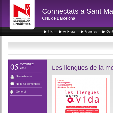
Connectats a Sant Mar
CNL de Barcelona
Inici
Activitats
Alumnes
Gent
05
OCTUBRE
Les llengües de la m
2016
Dinamització
No hi ha comentaris
General