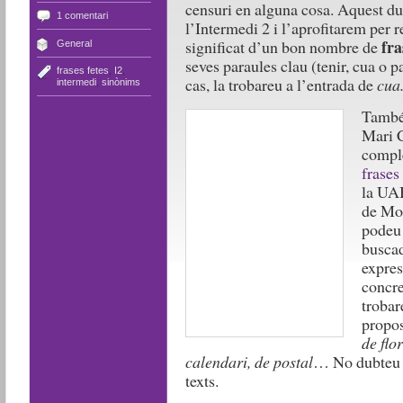
censuri en alguna cosa. Aquest dub
1 comentari
l’Intermedi 2 i l’aprofitarem per 
fra
significat d’un bon nombre de
General
seves paraules clau (tenir, cua o p
frases fetes
,
I2
,
cas, la trobareu a l’entrada de
cua
intermedi
,
sinònims
També 
Mari C
compl
frases 
la UAB
de Mon
podeu 
buscad
expres
concre
trobar
propo
de flo
calendari, de postal
… No dubteu a 
texts.