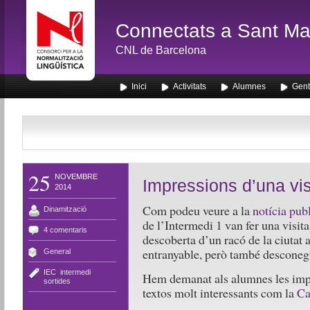
Connectats a Sant Mar
CNL de Barcelona
Inici
Activitats
Alumnes
Gent
25
NOVEMBRE
Impressions d’una vis
2014
Com podeu veure a la
notícia pub
Dinamització
de l’Intermedi 1 van fer una visita
4 comentaris
descoberta d’un racó de la ciutat 
entranyable, però també desconeg
General
IEC
,
intermedi
,
Hem demanat als alumnes les impre
sortides
textos molt interessants com la
Ca