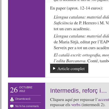
En paper (aprox. 12-14 euros):
Llengua catalana: material didà
Suficiència
de P. Herrero i M. V
tot un curs acadèmic.
Llengua catalana: material didà
de Maria Sitjà, editat per l’EAP
Serveix per a tot un curs acadèm
El català escrit: ortografia, mo
l’edita Barcanova
. Conté, també
Article complet
26
OCTUBRE
Intermedis, reforç i…
2012
Cliqueu aquí per repassar l’
accen
Dinamització
repassar els
verbs
(intermedi 2).
No hi ha comentaris