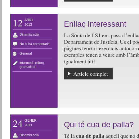
12
ABRIL
Enllaç interessant
2013
La Sònia de l’S1 ens passa l’enlla
Dinamització
Departament de Justícia. Us el po
No hi ha comentaris
pàgines teoria i exercicis autocorr
exemples tenen a veure amb l’àmbit
General
igualment útil.
intermedi
,
reforç
gramatical
Article complet
24
GENER
Qui té cua de palla?
2013
cua de palla
Té la
aquell que no d
Dinamització