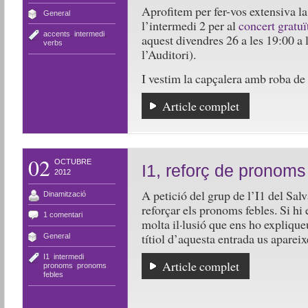
Aprofitem per fer-vos extensiva la
General
l’intermedi 2 per al
concert gratuï
accents
,
intermedi
,
aquest divendres 26 a les 19:00 a
verbs
l’Auditori).
I vestim la capçalera amb roba de 
Article complet
02
OCTUBRE
I1, reforç de pronoms
2012
A petició del grup de l’I1 del Sal
Dinamització
reforçar els pronoms febles. Si hi e
1 comentari
molta il·lusió que ens ho explique
títiol d’aquesta entrada us apareix
General
I1
,
intermedi
,
Article complet
pronoms
,
pronoms
febles