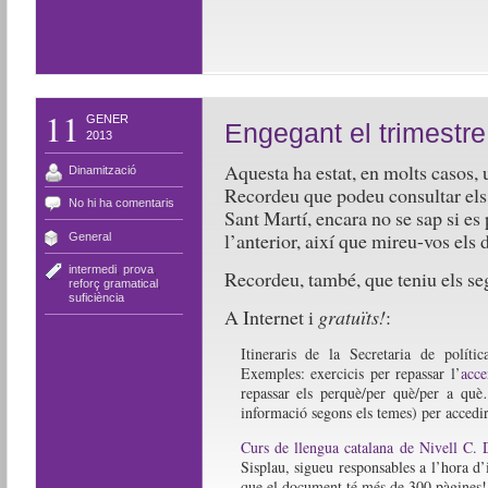
11
GENER
Engegant el trimestre
2013
Aquesta ha estat, en molts casos,
Dinamització
Recordeu que podeu consultar el
No hi ha comentaris
Sant Martí, encara no se sap si es
l’anterior, així que mireu-vos els 
General
intermedi
,
prova
,
Recordeu, també, que teniu els seg
reforç gramatical
,
suficiència
A Internet i
gratuïts!
:
Itineraris de la Secretaria de polític
Exemples: exercicis per repassar l’
acce
repassar els perquè/per què/per a què
informació segons els temes) per accedir
Curs de llengua catalana de Nivell C. 
Sisplau, sigueu responsables a l’hora d’
que el document té més de 300 pàgines!