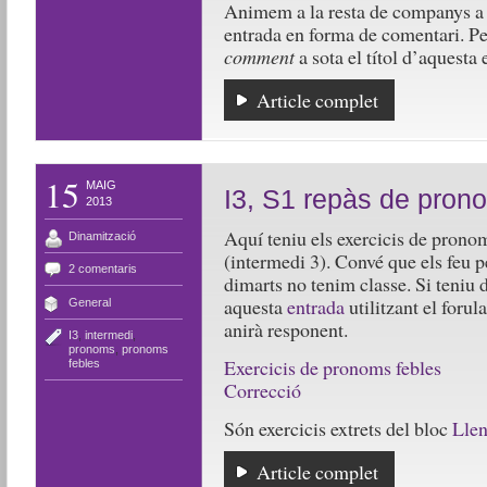
Animem a la resta de companys a pi
entrada en forma de comentari. Pe
comment
a sota el títol d’aquesta 
Article complet
15
MAIG
I3, S1 repàs de pron
2013
Aquí teniu els exercicis de pron
Dinamització
(intermedi 3). Convé que els feu p
2 comentaris
dimarts no tenim classe. Si teniu
aquesta
entrada
utilitzant el forul
General
anirà responent.
I3
,
intermedi
,
pronoms
,
pronoms
Exercicis de pronoms febles
febles
Correcció
Són exercicis extrets del bloc
Llen
Article complet