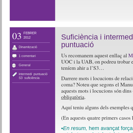
03
FEBRER
Suficiència i intermed
2012
puntuació
Dinamització
Us recomanem aquest enllaç al
Ma
1 comentari
UOC i la UAB, on podreu trobar en
General
teníem ahir a l’S3…
intermedi
,
puntuació
,
Darrere mots i locucions de rela
S3
,
suficiència
coma? Noteu que segons el Manu
aquests mots i locucions són dins d
obligatòria
.
Aquí teniu alguns dels exemples q
(En aquests quatre primers casos 
•
En resum,
hem avançat força i