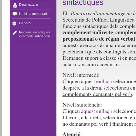
sintàctiques
Dinamització
Els
Itineraris d’aprenentatge de l
No hi ha comentaris
Secretaria de Política Lingüística 
General
funcions sintàctiques dels comple
complement indirecte
compleme
,
funcions sintàctiques
,
intermedi
,
suficiència
preposicional o de règim verbal
aquests exercicis és una mica enr
paciència i que els continguts són
Demaneu suport a classe si en nec
aclarir-vos com accedir-hi:
Nivell intermedi:
Cliqueu
aquest enllaç
i seleccione
després, a la dreta, seleccioneu
en
complements demanats pel verb
.
Nivell suficiència:
Cliqueu
aquest enllaç
i seleccione
Llavors, a la dreta, seleccioneu
en
no demanats pel verb
i finalment a
Atenció
: