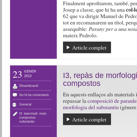
Finalment aprofitarem, també, per
col·l
Josep a classe, que hi ha una
62 que va dirigir Manuel de Ped
tot en recomanarem un títol, perqu
assequible:
Parany per a una noi
mateix Pedrolo.
Article complet
23
GENER
I3, repàs de morfologi
2013
compostos
Dinamització
En aquests enllaços als materials 
No hi ha comentaris
repassar la
composició de paraule
General
morfologia del substantiu
(gènere 
I3
,
intermedi
,
mots
compostos
,
Article complet
substantiu