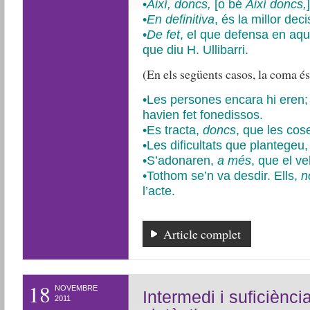
•
Així, doncs,
[o bé
Així doncs,
•
En definitiva
,
és la millor dec
•
De fet
,
el que defensa en aques
que diu H. Ullibarri.
(En els següents casos, la coma és
•Les persones encara hi eren; 
havien fet fonedissos.
•Es tracta,
doncs
, que les cos
•Les dificultats que plantegeu
•S’adonaren,
a més
, que el ve
•Tothom se’n va desdir. Ells,
no
l’acte.
Article complet
18
NOVEMBRE
Intermedi i suficiènci
2011