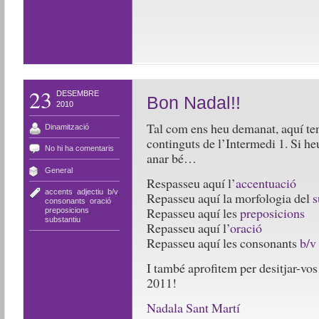
23
DESEMBRE
Bon Nadal!!
2010
Tal com ens heu demanat, aquí ten
Dinamització
continguts de l’Intermedi 1. Si he
No hi ha comentaris
anar bé…
General
Respasseu aquí l’
accentuació
accents
,
adjectiu
,
b/v
,
Repasseu aquí la morfologia del
s
consonants
,
oració
,
Repasseu aquí les
preposicions
preposicions
,
substantiu
Repasseu aquí l’
oració
Repasseu aquí les consonants
b/v 
I també aprofitem per desitja
2011!
Nadala Sant Martí