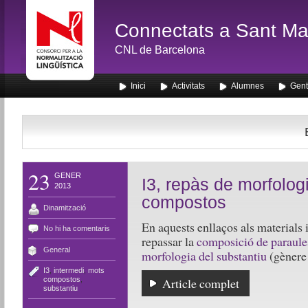
Connectats a Sant Mar
CNL de Barcelona
Inici
Activitats
Alumnes
Gent
23
GENER
I3, repàs de morfologi
2013
compostos
Dinamització
En aquests enllaços als materials 
No hi ha comentaris
repassar la
composició de paraule
General
morfologia del substantiu
(gènere 
I3
,
intermedi
,
mots
compostos
,
Article complet
substantiu