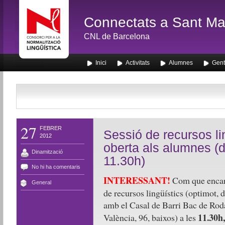
Connectats a Sant Mar
CNL de Barcelona
Inici
Activitats
Alumnes
Gent
27
FEBRER
Sessió de recursos lin
2012
oberta als alumnes (
Dinamització
11.30h)
No hi ha comentaris
INTERESSANT!
Com que encara 
General
de recursos lingüístics (optimot, 
amb el Casal de Barri Bac de Rod
11.30h,
València, 96, baixos) a les