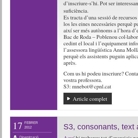
d’inscriure-s’hi. Pot ser interess
suficiència.
Es tracta d’una sessió de recursos 
los les eines necessàries perquè 
així ser més autònoms a l’hora d’e
Bac de Roda – Poblenou col·labora
cedint el local i l’equipament info
l’assessora lingüística Anna Moll
perquè els assistents puguin aplic
après.
Com us hi podeu inscriure? Contac
vostra professora.
S3: mnebot@cpnl.cat
Article complet
17
FEBRER
S3, consonants, text
2012
Aquí
hi trobareu tot d’exercicis p
Dinamització