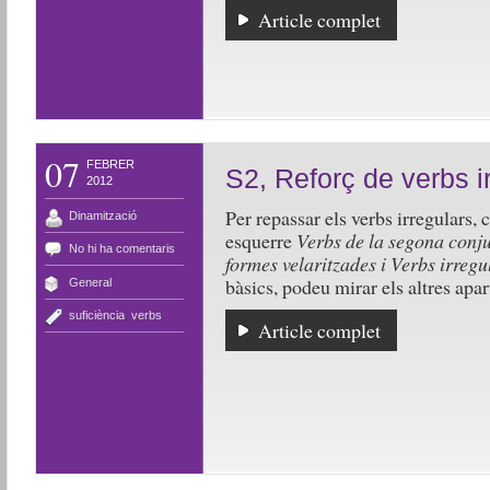
Article complet
07
FEBRER
S2, Reforç de verbs i
2012
Per repassar els verbs irregulars, 
Dinamització
esquerre
Verbs de la segona conj
No hi ha comentaris
formes velaritzades i Verbs irreg
bàsics, podeu mirar els altres apar
General
suficiència
,
verbs
Article complet