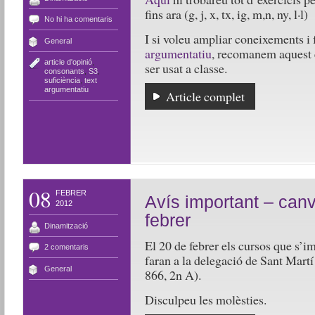
fins ara (g, j, x, tx, ig, m,n, ny, l·l)
No hi ha comentaris
I si voleu ampliar coneixements i 
General
argumentatiu
, recomanem aquest e
article d'opinió
,
ser usat a classe.
consonants
,
S3
,
suficiència
,
text
argumentatiu
Article complet
08
FEBRER
Avís important – canv
2012
febrer
Dinamització
El 20 de febrer els cursos que s’i
2 comentaris
faran a la delegació de Sant Martí
General
866, 2n A).
Disculpeu les molèsties.