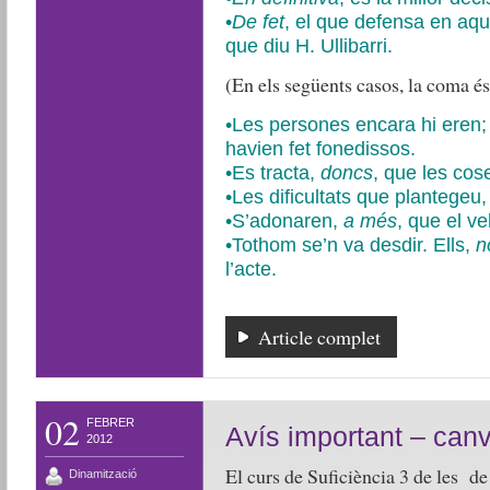
•
De fet
,
el que defensa en aques
que diu H. Ullibarri.
(En els següents casos, la coma és
•Les persones encara hi eren; 
havien fet fonedissos.
•Es tracta,
doncs
, que les cos
•Les dificultats que plantegeu
•S’adonaren,
a més
, que el ve
•Tothom se’n va desdir. Ells,
no
l’acte.
Article complet
02
FEBRER
Avís important – canv
2012
El curs de Suficiència 3 de les de
Dinamització