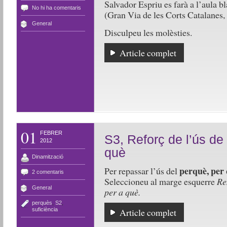
Salvador Espriu es farà a l’aula b
No hi ha comentaris
(Gran Via de les Corts Catalanes,
General
Disculpeu les molèsties.
Article complet
01
FEBRER
S3, Reforç de l’ús de 
2012
què
Dinamització
perquè, per
Per repassar l’ús del
2 comentaris
Seleccioneu al marge esquerre
Re
General
per a què.
perquès
,
S2
,
suficiència
Article complet