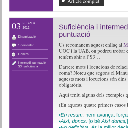
Article complet
03
FEBRER
Suficiència i intermed
2012
puntuació
Dinamització
Us recomanem aquest enllaç al
Ma
1 comentari
UOC i la UAB, on podreu trobar en
General
teníem ahir a l’S3…
intermedi
,
puntuació
,
Darrere mots i locucions de rela
S3
,
suficiència
coma? Noteu que segons el Manu
aquests mots i locucions són dins d
obligatòria
.
Aquí teniu alguns dels exemples q
(En aquests quatre primers casos 
•
En resum,
hem avançat força i
•
Així, doncs,
[o bé
Així doncs,
•
En definitiva
,
és la millor dec