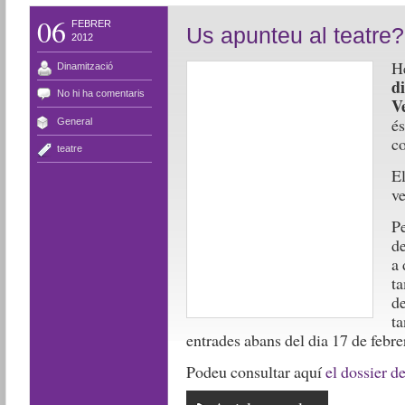
06
FEBRER
Us apunteu al teatre?
2012
He
Dinamització
di
No hi ha comentaris
V
é
General
c
teatre
El
v
Pe
de
a 
ta
de
ta
entrades abans del dia 17 de febre
Podeu consultar aquí
el dossier d