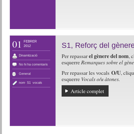
01
FEBRER
S1, Reforç del gèner
2012
el gènere del nom
Per repassar
, 
Dinamització
esquerre
Remarques sobre el gène
No hi ha comentaris
O/U
Per repassar les vocals
, cliq
General
esquerre
Vocals o/u àtones.
nom
,
S1
,
vocals
Article complet