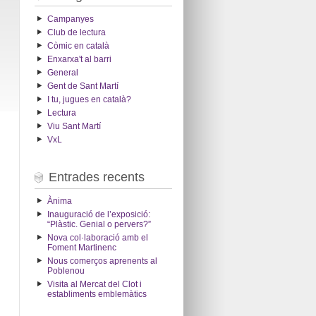
Campanyes
Club de lectura
Còmic en català
Enxarxa't al barri
General
Gent de Sant Martí
I tu, jugues en català?
Lectura
Viu Sant Martí
VxL
Entrades recents
Ànima
Inauguració de l’exposició:
“Plàstic. Genial o pervers?”
Nova col·laboració amb el
Foment Martinenc
Nous comerços aprenents al
Poblenou
Visita al Mercat del Clot i
establiments emblemàtics