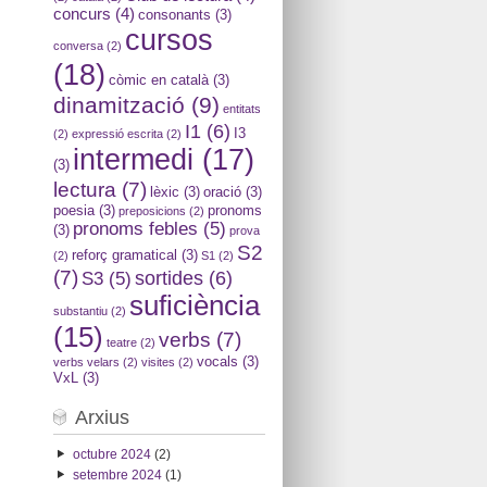
concurs
(4)
consonants
(3)
cursos
conversa
(2)
(18)
còmic en català
(3)
dinamització
(9)
entitats
I1
(6)
I3
(2)
expressió escrita
(2)
intermedi
(17)
(3)
lectura
(7)
lèxic
(3)
oració
(3)
poesia
(3)
pronoms
preposicions
(2)
pronoms febles
(5)
(3)
prova
S2
reforç gramatical
(3)
(2)
S1
(2)
(7)
sortides
(6)
S3
(5)
suficiència
substantiu
(2)
(15)
verbs
(7)
teatre
(2)
vocals
(3)
verbs velars
(2)
visites
(2)
VxL
(3)
Arxius
octubre 2024
(2)
setembre 2024
(1)