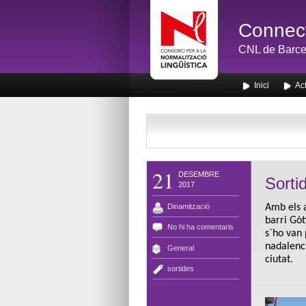
Connect
CNL de Barce
Inici
Act
21
DESEMBRE
Sorti
2017
Dinamització
Amb els 
barri Gòt
No hi ha comentaris
s`ho van 
nadalenc.
General
ciutat.
sortides