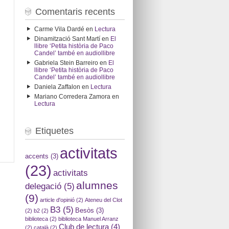
Comentaris recents
Carme Vila Dardé
en
Lectura
Dinamització Sant Martí
en
El
llibre ‘Petita història de Paco
Candel’ també en audiollibre
Gabriela Stein Barreiro
en
El
llibre ‘Petita història de Paco
Candel’ també en audiollibre
Daniela Zaffalon
en
Lectura
Mariano Corredera Zamora
en
Lectura
Etiquetes
activitats
accents
(3)
(23)
activitats
alumnes
delegació
(5)
(9)
article d'opinió
(2)
Ateneu del Clot
B3
(5)
Besòs
(3)
(2)
b2
(2)
biblioteca
(2)
biblioteca Manuel Arranz
Club de lectura
(4)
(2)
català
(2)