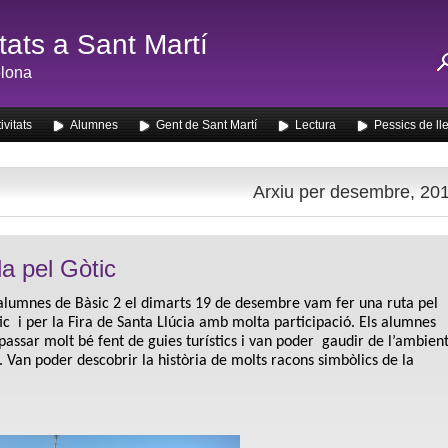
ats a Sant Martí
lona
ivitats
Alumnes
Gent de Sant Martí
Lectura
Pessics de ll
Arxiu per desembre, 20
da pel Gòtic
alumnes de Bàsic 2 el dimarts 19 de desembre vam fer una ruta pel
ic i per la Fira de Santa Llúcia amb molta participació. Els alumnes
passar molt bé fent de guies turístics i van poder gaudir de l’ambien
 Van poder descobrir la història de molts racons simbòlics de la