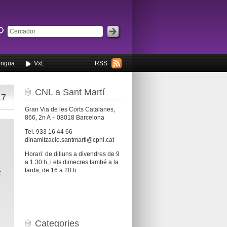
engua
VxL
RSS
CNL a Sant Martí
17
Gran Via de les Corts Catalanes,
866, 2n A – 08018 Barcelona
Tel. 933 16 44 66
dinamitzacio.santmarti@cpnl.cat
Horari: de dilluns a divendres de 9
a 1.30 h, i els dimecres també a la
tarda, de 16 a 20 h.
t
Categories