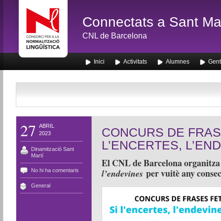
Connectats a Sant Mar
CNL de Barcelona
Inici
Activitats
Alumnes
Gent
27
ABRIL
CONCURS DE FRASE
2023
L’ENCERTES, L’END
Dinamització Sant
Martí
El CNL de Barcelona organitz
per vuitè any consec
No hi ha comentaris
l’endevines
General