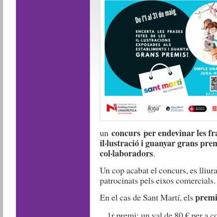
concurs
per endevinar les f
un
il·lustració i guanyar grans prem
col·laboradors
.
Un cop acabat el concurs, es lliur
patrocinats pels eixos comercials.
premi
En el cas de Sant Martí, els
1r premi: un val de 80 € per a c