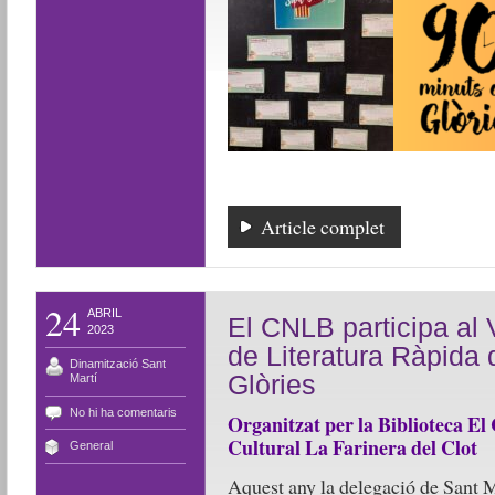
Article complet
24
ABRIL
El CNLB participa al 
2023
de Literatura Ràpida 
Dinamització Sant
Glòries
Martí
No hi ha comentaris
Organitzat per la Biblioteca El 
Cultural La Farinera del Clot
General
Aquest any la delegació de Sant 