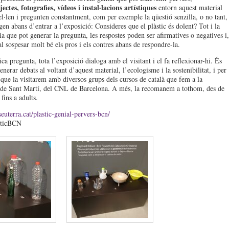
jectes, fotografies, vídeos i instal·lacions artístiques
entorn aquest material
el·len i pregunten constantment, com per exemple la qüestió senzilla, o no tant,
gen abans d’entrar a l’exposició: Consideres que el plàstic és dolent? Tot i la
ia que pot generar la pregunta, les respostes poden ser afirmatives o negatives i,
al sospesar molt bé els pros i els contres abans de respondre-la.
ca pregunta, tota l’exposició dialoga amb el visitant i el fa reflexionar-hi. És
enerar debats al voltant d’aquest material, l’ecologisme i la sostenibilitat, i per
 que la visitarem amb diversos grups dels cursos de català que fem a la
de Sant Martí, del CNL de Barcelona. A més, la recomanem a tothom, des de
 fins a adults.
euterra.cat/plastic-genial-pervers-bcn/
sticBCN