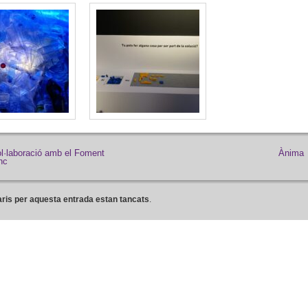
l·laboració amb el Foment
Ànima
nc
ris per aquesta entrada estan tancats
.