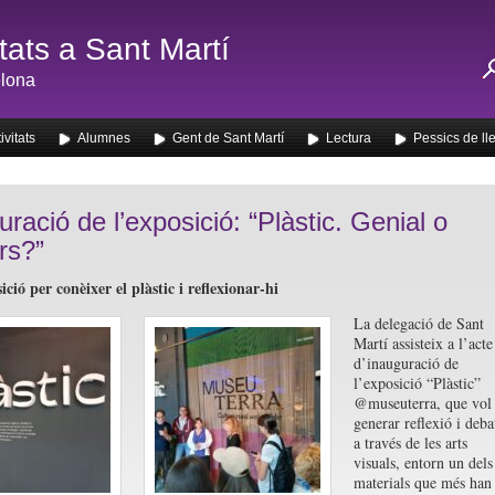
ats a Sant Martí
lona
ivitats
Alumnes
Gent de Sant Martí
Lectura
Pessics de ll
uració de l’exposició: “Plàstic. Genial o
rs?”
ció per conèixer el plàstic i reflexionar-hi
La delegació de Sant
Martí assisteix a l’acte
d’inauguració de
l’exposició “Plàstic”
@museuterra, que vol
generar reflexió i deba
a través de les arts
visuals, entorn un dels
materials que més han