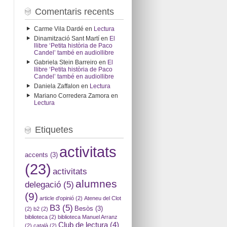
Comentaris recents
Carme Vila Dardé
en
Lectura
Dinamització Sant Martí
en
El
llibre ‘Petita història de Paco
Candel’ també en audiollibre
Gabriela Stein Barreiro
en
El
llibre ‘Petita història de Paco
Candel’ també en audiollibre
Daniela Zaffalon
en
Lectura
Mariano Corredera Zamora
en
Lectura
Etiquetes
activitats
accents
(3)
(23)
activitats
alumnes
delegació
(5)
(9)
article d'opinió
(2)
Ateneu del Clot
B3
(5)
Besòs
(3)
(2)
b2
(2)
biblioteca
(2)
biblioteca Manuel Arranz
Club de lectura
(4)
(2)
català
(2)