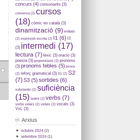
concurs
(4)
consonants
(3)
cursos
conversa
(2)
(18)
còmic en català
(3)
dinamització
(9)
entitats
I1
(6)
I3
(2)
expressió escrita
(2)
intermedi
(17)
(3)
lectura
(7)
lèxic
(3)
oració
(3)
poesia
(3)
pronoms
preposicions
(2)
pronoms febles
(5)
(3)
prova
S2
reforç gramatical
(3)
(2)
S1
(2)
(7)
sortides
(6)
S3
(5)
suficiència
substantiu
(2)
(15)
verbs
(7)
teatre
(2)
vocals
(3)
verbs velars
(2)
visites
(2)
VxL
(3)
Arxius
octubre 2024
(2)
setembre 2024
(1)