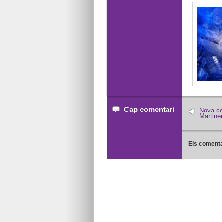
Cap comentari
Nova co
Martine
Els comenta