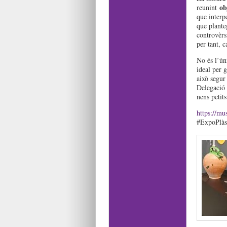
ob
reunint
que interp
que plante
controvèrs
per tant, c
No és l’úni
ideal per g
això segur
Delegació 
nens petits
https://mus
#ExpoPlà