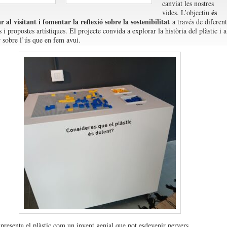
canviat les nostres
és
vides. L’objectiu
ar al visitant i fomentar la reflexió sobre la sostenibilitat
a través de diferent
 i propostes artístiques. El projecte convida a explorar la història del plàstic i a
r sobre l’ús que en fem avui.
presenta el plàstic com un invent genial que pot esdevenir pervers,