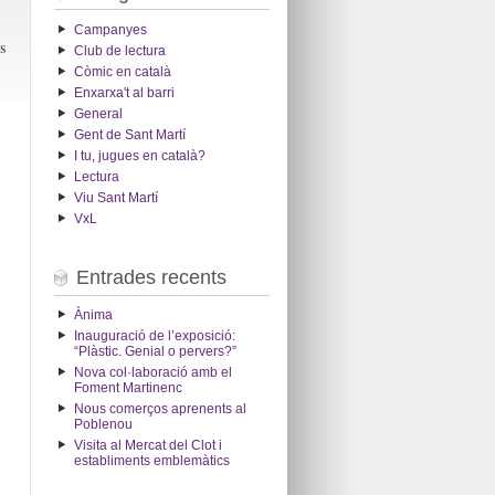
Campanyes
s
Club de lectura
Còmic en català
Enxarxa't al barri
General
Gent de Sant Martí
I tu, jugues en català?
Lectura
Viu Sant Martí
VxL
Entrades recents
Ànima
Inauguració de l’exposició:
“Plàstic. Genial o pervers?”
Nova col·laboració amb el
Foment Martinenc
Nous comerços aprenents al
Poblenou
Visita al Mercat del Clot i
establiments emblemàtics