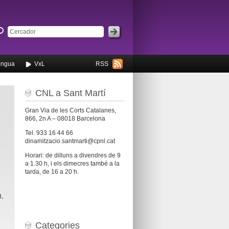
engua
VxL
RSS
CNL a Sant Martí
Gran Via de les Corts Catalanes,
866, 2n A – 08018 Barcelona
Tel. 933 16 44 66
dinamitzacio.santmarti@cpnl.cat
Horari: de dilluns a divendres de 9
a 1.30 h, i els dimecres també a la
tarda, de 16 a 20 h.
t,
Categories