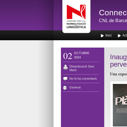
Connect
CNL de Barce
Inici
Act
02
OCTUBRE
Inaug
2024
perve
Dinamització Sant
Martí
Una exposi
No hi ha comentaris
General