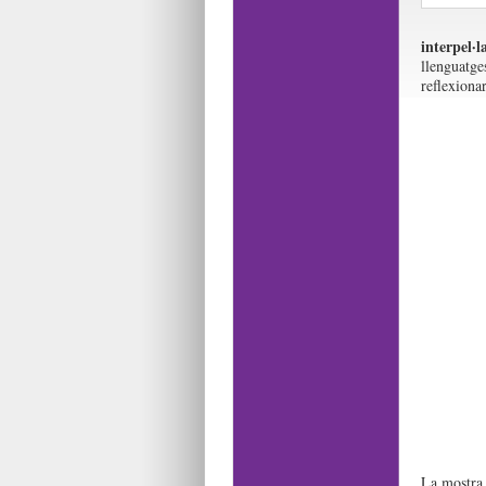
interpel·l
llenguatges
reflexiona
La mostra 