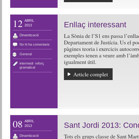
12
ABRIL
Enllaç interessant
2013
La Sònia de l’S1 ens passa l’enlla
Dinamització
Departament de Justícia. Us el po
No hi ha comentaris
pàgines teoria i exercicis autocorr
exemples tenen a veure amb l’àmbit
General
igualment útil.
intermedi
,
reforç
gramatical
Article complet
08
ABRIL
Sant Jordi 2013: Con
2013
Tots els grups classe de Sant Martí
Dinamització