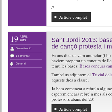
//
Article complet
19
ABRIL
Sant Jordi 2013: base
2013
de cançó protesta i 
Dinamització
Fa uns dies us vam anunciar (i ho 
1 comentari
havíem preparat un concurs de lle
General
teniu les bases:
Bases concurs can
També us adjuntem el
Trivial del
aquests dies a classe.
Ja hem començat a rebre’n algunes
esperem encara rebre’n més als cor
professors abans del 23!
Article complet