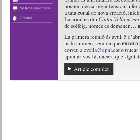
nos-en, descarregar tensions i fer 
No hi ha comentaris
coral
a una
de nova creació, inici
La coral es diu
Ciutat Vella m’en
General
m
de solfeig, només es demanen…
La primera reunió és avui, 5 d’ab
encara 
us hi animeu, sembla que
correu a
cvella@cpnl.cat
o trucar 
apuntar-vos-hi, encara que sigui d
Article complet