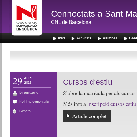
Connectats a Sant Mar
CNL de Barcelona
Inici
Activitats
Alumnes
Gent
29
ABRIL
Cursos d’estiu
2013
S’obre la matrícula per als cursos d
Dinamització
No hi ha comentaris
Més info a
Inscripció cursos esti
General
Article complet