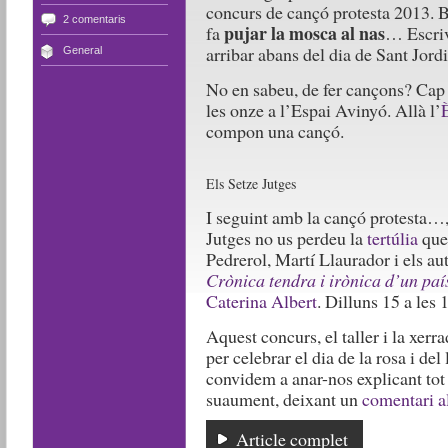
concurs de cançó protesta 2013. B
2 comentaris
pujar la mosca al nas
fa
… Escriv
arribar abans del dia de Sant Jordi
General
No en sabeu, de fer cançons? Cap 
les onze a l’Espai Avinyó. Allà l’
compon una cançó.
Els Setze Jutges
I seguint amb la cançó protesta…, 
Jutges no us perdeu la
tertúlia
que
Pedrerol, Martí Llaurador i els aut
Crònica tendra i irònica d’un paí
Caterina Albert
. Dilluns 15 a les 
Aquest concurs, el taller i la xerr
per celebrar el dia de la rosa i del 
convidem a anar-nos explicant tot 
suaument, deixant un
comentari al
Article complet