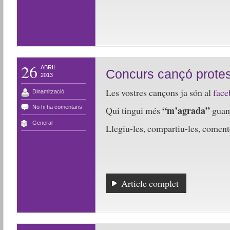
26
ABRIL
Concurs cançó protest
2013
Les vostres cançons ja són al
face
Dinamització
No hi ha comentaris
“m’agrada”
Qui tingui més
guan
General
Llegiu-les, compartiu-les, comente
Article complet