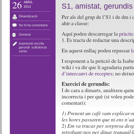
26
ABRIL
S1, amistat, gerundis
2013
Per als del grup de l’S1 i de dm i 
Dinamització
ahir a classe:
No hi ha comentaris
Aquí podeu descarregar la
pràctic
General
1. Es tracta de redactar una descr
expressió escrita
,
gerundi
,
suficiència
,
En aquest enllaç podeu repassar
l
verbs
I responent a la petició de la Isabe
wiki i va dir que li agradaria part
d’intercanvi de receptes
; no deixe
Exercici de gerundis:
I de cara a dimarts, analitzeu qui
incorrecta i per què (si voleu pod
comentari):
1) Prenent un cafè vam explicar-no
les hores passaren que ni ens n’a
2)
Em va trucar per sorpresa desp
retrobant-nos per dinar tranquil·l