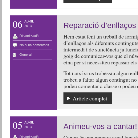
06
ABRIL
Reparació d’enllaços
2013
Hem estat fent un treball de form
Dinamització
d’enllaços als diferents continguts
No hi ha comentaris
intermedi i de suficiència ja func
goig de comunicar-vos que el núvo
General
eina per si necessiteu repassar els
Tot i així si us trobéssiu algun e
trobeu a faltar algun contingut no
podeu comentar a classe o podeu 
Article complet
05
ABRIL
Animeu-vos a cantar!
2013
Cantar és una manera excel·lent de
Dinamització