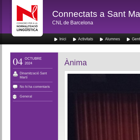
Connectats a Sant Mar
CNL de Barcelona
Inici
Activitats
Alumnes
Gent
04
OCTUBRE
Ànima
2024
Dinamització Sant
Martí
No hi ha comentaris
General