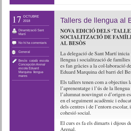
17
OCTUBRE
Tallers de llengua al
2018
NOVA EDICIÓ DELS ‘TALLE
Dinamització Sant
Martí
SOCIALITZACIÓ DE FAMÍL
AL BESÒS
No hi ha comentaris
La delegació de Sant Martí inicia 
General
llengua i socialització de famílies
Besòs
,
català
,
escola
es fan gràcies a la col·laboració 
Concepción Arenal
,
escola Eduard
Eduard Marquina del barri del B
Marquina
,
llengua
,
mares
Els tallers tenen com a objectius 
l’aprenentatge i l’ús de la llengua
l’alumnat nouvingut o d’origen est
en el seguiment acadèmic i educatiu
dels centres i de l’entorn escolar, i
cohesió social.
El curs es fa els dimarts i dijous 
Arenal.