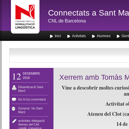
Connectats a Sant Mar
CNL de Barcelona
Inici
Activitats
Alumnes
Gent
12
DESEMBRE
Xerrem amb Tomàs M
2018
Vine a descobrir moltes curiosi
Dinamització Sant
Martí
am
No hi ha comentaris
Activitat o
General
,
Viu Sant
Ateneu del Clot (ca
Martí
activitats delegació
,
14 de
Ateneu del Clot
,
català
,
conversa