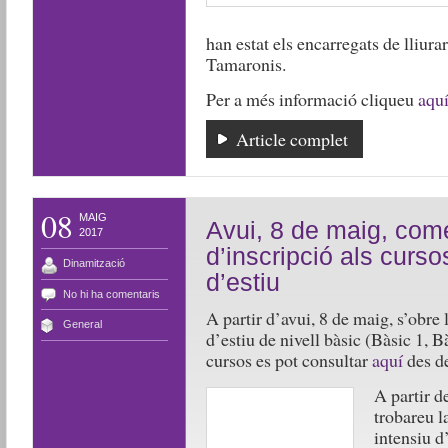
han estat els encarregats de lliura
Tamaronis.
Per a més informació cliqueu
aquí
Article complet
08
MAIG
Avui, 8 de maig, com
2017
d’inscripció als curso
Dinamització
d’estiu
No hi ha comentaris
A partir d’avui, 8 de maig, s’obre 
General
d’estiu de nivell bàsic (Bàsic 1, B
cursos es pot consultar
aquí
des de
A partir d
trobareu l
intensiu d