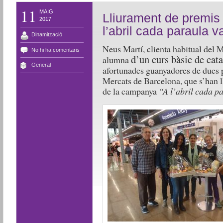
11
MAIG
Lliurament de premis
2017
l’abril cada paraula va
Dinamització
Neus Martí, clienta habitual del M
No hi ha comentaris
d’un curs bàsic de cat
alumna
General
afortunades guanyadores de dues p
Mercats de Barcelona, que s’han ll
de la campanya
“A l’abril cada p