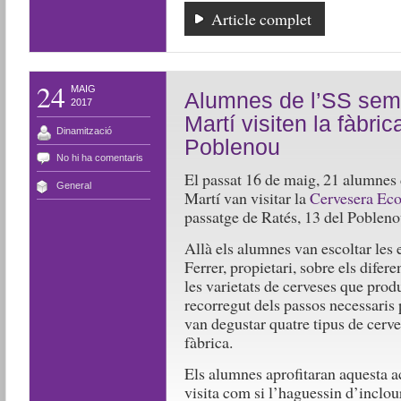
Article complet
24
MAIG
Alumnes de l’SS semi
2017
Martí visiten la fàbr
Dinamització
Poblenou
No hi ha comentaris
El passat 16 de maig, 21 alumnes 
General
Martí van visitar la
Cervesera Eco
passatge de Ratés, 13 del Pobleno
Allà els alumnes van escoltar les 
Ferrer, propietari, sobre els difere
les varietats de cerveses que produ
recorregut dels passos necessaris 
van degustar quatre tipus de cerve
fàbrica.
Els alumnes aprofitaran aquesta ac
visita com si l’haguessin d’inclou