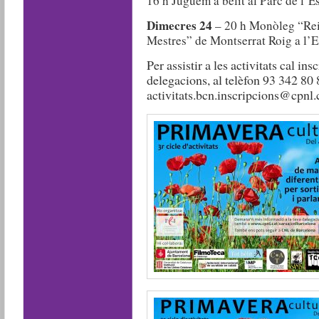
16 h Juguem a bèlit al Parc de l’E
Dimecres 24
– 20 h Monòleg “Reiv
Mestres” de Montserrat Roig a l’E
Per assistir a les activitats cal in
delegacions, al telèfon 93 342 80 
activitats.bcn.inscripcions@cpnl.