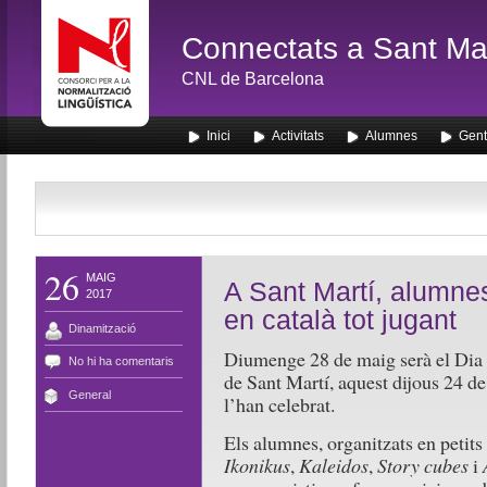
Connectats a Sant Mar
CNL de Barcelona
Inici
Activitats
Alumnes
Gent
26
MAIG
A Sant Martí, alumnes
2017
en català tot jugant
Dinamització
Diumenge 28 de maig serà el Dia I
No hi ha comentaris
de Sant Martí, aquest dijous 24 de
General
l’han celebrat.
Els alumnes, organitzats en petit
Ikonikus
,
Kaleidos
,
Story cubes
i