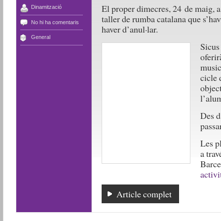
El proper dimecres, 24 de maig, a 
Dinamització
taller de rumba catalana que s’havi
No hi ha comentaris
haver d’anul·lar.
General
Sicus
oferir
music
cicle 
object
l’alu
Des d
passa
Les pl
a tra
Barce
activ
Article complet