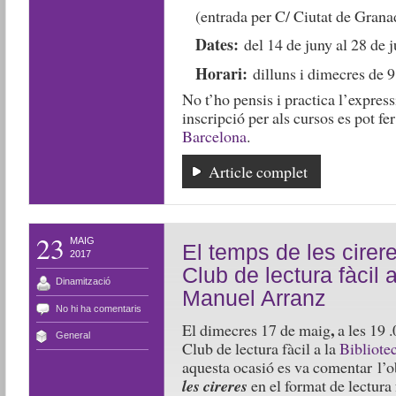
(entrada per C/ Ciutat de Grana
Dates:
del 14 de juny al 28 de 
Horari:
dilluns i dimecres de 9
No t’ho pensis i practica l’expres
inscripció per als cursos es pot fe
Barcelona
.
Article complet
23
MAIG
El temps de les cirere
2017
Club de lectura fàcil 
Dinamització
Manuel Arranz
No hi ha comentaris
,
El dimecres 17 de maig
a les 19 .
General
Club de lectura fàcil a la
Bibliote
aquesta ocasió es va comentar l’
les cireres
en el format de lectura 