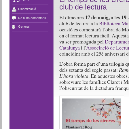
club de lectura
Dinamització
17 de maig,
19 
El dimecres
a les
No hi ha comentaris
club de lectura a la
Biblioteca Ma
General
ocasió es comentarà l’obra de Mo
en el format lectura fàcil. Aquest
va ser promoguda pel
Departament
Catalunya
i l’
Associació de Lectur
coincidint amb el 25è aniversari de
L’obra forma part d’una trilogia q
dels setanta del segle passat:
Ramo
L’hora violeta
. En aquestes obres
sobreviure les famílies Claret i 
l’obscuritat de la dictadura franqu