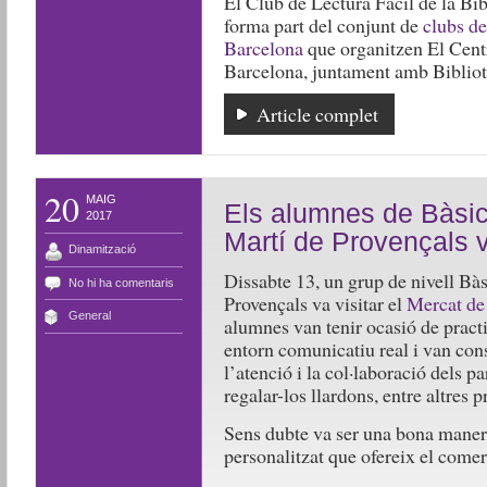
El Club de Lectura Fàcil de la B
forma part del conjunt de
clubs de
Barcelona
que organitzen El Cent
Barcelona, juntament amb Bibliot
Article complet
20
MAIG
Els alumnes de Bàsic 
2017
Martí de Provençals v
Dinamització
Dissabte 13, un grup de nivell Bàs
No hi ha comentaris
Provençals va visitar el
Mercat de
General
alumnes van tenir ocasió de practi
entorn comunicatiu real i van const
l’atenció i la col·laboració dels pa
regalar-los llardons, entre altres p
Sens dubte va ser una bona manera
personalitzat que ofereix el comer