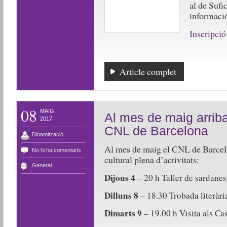
al de Sufi
informació
Inscripció 
Article complet
08
MAIG
Al mes de maig arriba
2017
CNL de Barcelona
Dinamització
Al mes de maig el CNL de Barcel
No hi ha comentaris
cultural plena d’activitats:
General
Dijous 4
– 20 h Taller de sardanes
Dilluns 8
– 18.30 Trobada literàri
Dimarts 9
– 19.00 h Visita als Ca