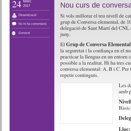
24
MAIG
Nou curs de conversa
2017
Si vols millorar el teu nivell de ca
Dinamització
grup de Conversa elemental, de 10
No hi ha comentaris
delegació de Sant Martí del CNL d
juny.
General
Grup de Conversa Elemental
El
la seguretat i la confiança en el m
practicar la llengua en un entorn
possible a la realitat. Hi ha tres 
conversa elemental: A, B i C. Per 
repetir continguts.
Les d
amb p
Nivel
Bàsic
Deleg
Lloc: