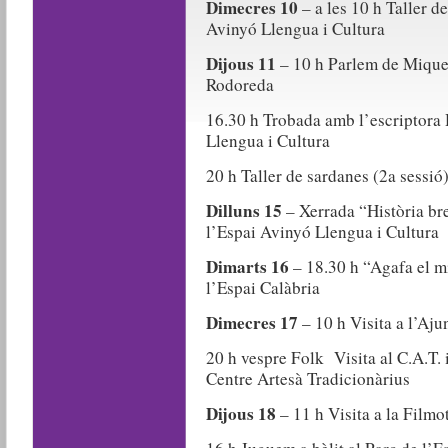
Dimecres 10
– a les 10 h Taller d
Avinyó Llengua i Cultura
Dijous 11
– 10 h Parlem de Miquel
Rodoreda
16.30 h Trobada amb l’escriptora
Llengua i Cultura
20 h Taller de sardanes (2a sessió
Dilluns 15
– Xerrada “Història br
l’Espai Avinyó Llengua i Cultura
Dimarts 16
– 18.30 h “Agafa el mi
l’Espai Calàbria
Dimecres 17
– 10 h Visita a l’Aj
20 h vespre Folk Visita al C.A.T. 
Centre Artesà Tradicionàrius
Dijous 18
– 11 h Visita a la Filmo