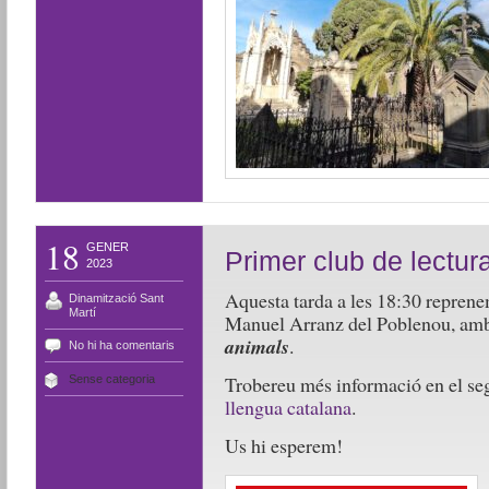
18
GENER
Primer club de lectura
2023
Aquesta tarda a les 18:30 reprenem
Dinamització Sant
Martí
Manuel Arranz del Poblenou, amb
animals
.
No hi ha comentaris
Trobereu més informació en el se
Sense categoria
llengua catalana
.
Us hi esperem!