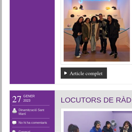
Article complet
27
GENER
LOCUTORS DE RÀDI
2023
Dinamització Sant
Martí
No hi ha comentaris
General