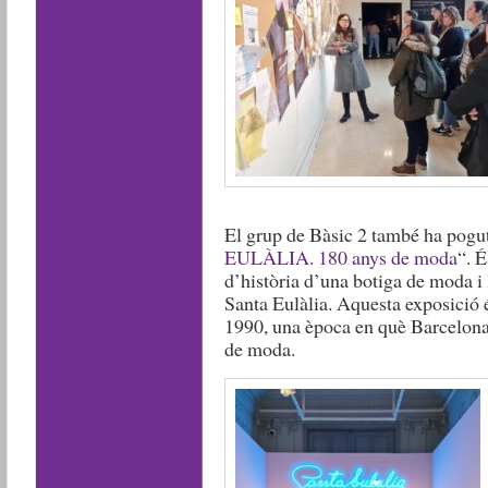
El grup de Bàsic 2 també ha pogut
EULÀLIA. 180 anys de moda
“. 
d’història d’una botiga de moda i
Santa Eulàlia. Aquesta exposició é
1990, una època en què Barcelona 
de moda.