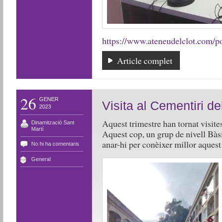
https://www.ateneudelclot.com/por
Article complet
26
GENER
Visita al Cementiri d
2023
Aquest trimestre han tornat visite
Dinamització Sant
Martí
Aquest cop, un grup de nivell Bàsi
anar-hi per conèixer millor aques
No hi ha comentaris
General