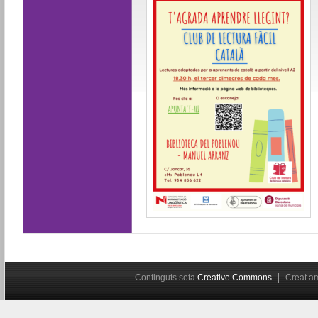
Continguts sota
Creative Commons
Creat 