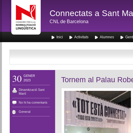
Connectats a Sant Mar
CNL de Barcelona
Inici
Activitats
Alumnes
Gent
30
GENER
Tornem al Palau Robe
2023
Dinamització Sant
Martí
No hi ha comentaris
General