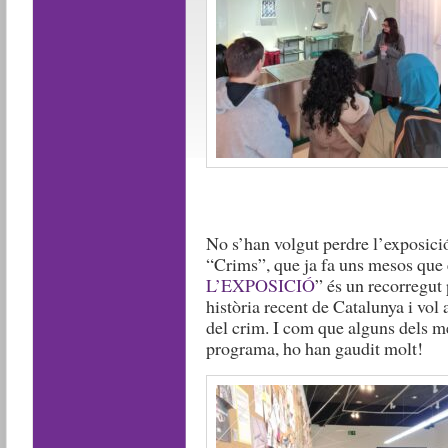
No s’han volgut perdre l’exposició
“Crims”, que ja fa uns mesos que 
L’EXPOSICIÓ
” és un recorregut 
història recent de Catalunya i vol
del crim. I com que alguns dels m
programa, ho han gaudit molt!