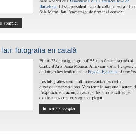
Sant Andreu és l’
Associació Colla Castellera Jove de
Barcelona
. El seu president i cap de colla, el senyor Eri
Sala Marín, fou l’encarregat de firmar el conveni.
le complet
ati: fotografia en català
El dia 22 de maig, el grup d’E3 vam fer una sortida al
Centre d’Arts Santa Mònica. Allà vam visitar l’exposici
de fotografies lenticulars de
Begoña Egurbide
,
Amor fat
Les fotografies eren molt interessants i permetien
diverses interpretacions. Vam tenir la sort que l’autora 
l’exposició ens acompanyés i parlés amb nosaltres per
explicar-nos com va sorgir tot plegat.
Article complet