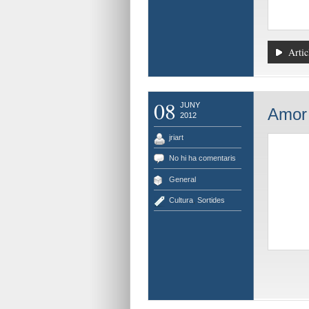
Artic
08
JUNY
Amor f
2012
jriart
No hi ha comentaris
General
Cultura
,
Sortides