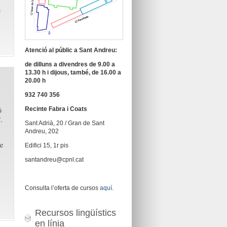
c
Atenció al públic a Sant Andreu:
de dilluns a divendres de 9.00 a
13.30 h i dijous, també, de 16.00 a
20.00 h
932 740 356
ó
Recinte Fabra i Coats
i
.
Sant Adrià, 20 / Gran de Sant
Andreu, 202
de
Edifici 15, 1r pis
santandreu@cpnl.cat
Consulta l’oferta de cursos
aquí
.
Recursos lingüístics
en línia