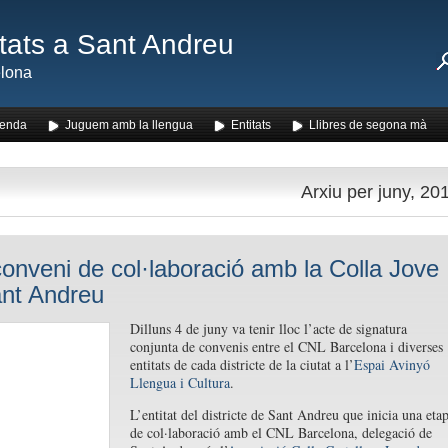
ats a Sant Andreu
lona
enda
Juguem amb la llengua
Entitats
Llibres de segona mà
Arxiu per juny, 20
onveni de col·laboració amb la Colla Jove
nt Andreu
Dilluns 4 de juny va tenir lloc l’acte de signatura
conjunta de convenis entre el CNL Barcelona i diverses
entitats de cada districte de la ciutat a l’
Espai Avinyó
Llengua i Cultura
.
L’entitat del districte de Sant Andreu que inicia una eta
de col·laboració amb el CNL Barcelona, delegació de