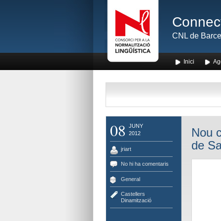
Connect
CNL de Barce
Inici
Ag
08
JUNY
Nou c
2012
de Sa
jriart
No hi ha comentaris
General
Castellers
,
Dinamització