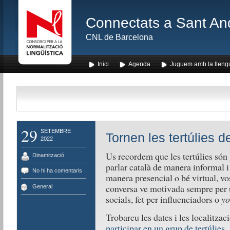
Connectats a Sant An
CNL de Barcelona
Inici
Agenda
Juguem amb la lleng
29
SETEMBRE
Tornen les tertúlies de
2022
Us recordem que les tertúlies són 
Dinamització
parlar català de manera informal i
No hi ha comentaris
manera presencial o bé virtual, vos
conversa ve motivada sempre per u
General
socials, fet per influenciadors o
yo
Trobareu les dates i les localitzac
participar en un grup de tertúlies