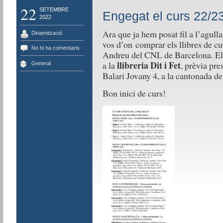
22
SETEMBRE
Engegat el curs 22/2
2022
Ara que ja hem posat fil a l’agull
Dinamització
vos d’on comprar els
llibres
de cu
No hi ha comentaris
Andreu del CNL de Barcelona. E
llibreria Dit i Fet
a la
, prèvia pre
General
Balari Jovany 4, a la cantonada de
Bon inici de curs!