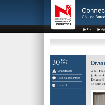
Connect
CNL de Barce
Inici
Ag
30
MAIG
Diven
2019
A la Deleg
Dinamització
juntament 
No hi ha comentaris
Delegació 
de tenir c
General