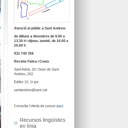
Atenció al públic a Sant Andreu:
de dilluns a divendres de 9.00 a
13.30 h i dijous, també, de 16.00 a
20.00 h
932 740 356
Recinte Fabra i Coats
Sant Adrià, 20 / Gran de Sant
Andreu, 202
Edifici 15, 1r pis
santandreu@cpnl.cat
Consulta l’oferta de cursos
aquí
.
Recursos lingüístics
en línia