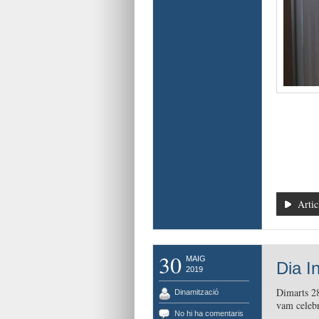
Artic
30
MAIG
Dia I
2019
Dimarts 28
Dinamització
vam celebra
No hi ha comentaris