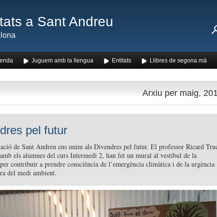
ats a Sant Andreu
lona
enda
Juguem amb la llengua
Entitats
Llibres de segona mà
Arxiu per maig, 20
dres pel futur
ació de Sant Andreu ens unim als Divendres pel futur. El professor Ricard Tru
amb els alumnes del curs Intermedi 2, han fet un mural al vestíbul de la
per contribuir a prendre consciència de l’emergència climàtica i de la urgència
ura del medi ambient.