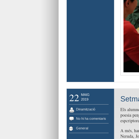
22
MAIG
Setma
2019
Els alumne
Dinamització
poesia pen
No hi ha comentaris
espcriptore
General
A més, han
Neruda, Jo