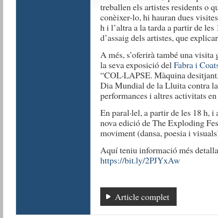
treballen els artistes residents o q
conèixer-lo, hi hauran dues visites
h i l’altra a la tarda a partir de les
d’assaig dels artistes, que explica
A més, s’oferirà també una visita
la seva exposició del
Fabra i Coat
“COL·LAPSE. Màquina desitjant, 
Dia Mundial de la Lluita contra la 
performances i altres activitats en 
En paral·lel, a partir de les 18 h, 
nova edició de The Exploding Fest,
moviment (dansa, poesia i visuals
Aquí teniu informació més detalla
https://bit.ly/2PJYxAw
Article complet