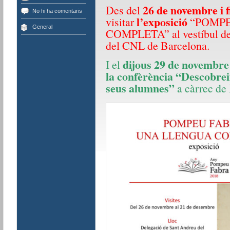
26 de novembre i f
Des del
No hi ha comentaris
l’exposició
visitar
“POMPE
General
COMPLETA” al vestíbul de 
del CNL de Barcelona.
dijous 29 de novembre 
I el
la confèrència “Descobreix
seus alumnes”
a càrrec de