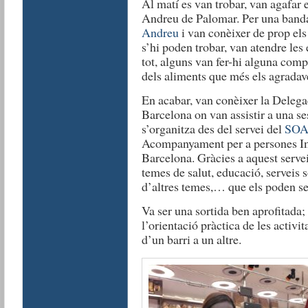
Al matí es van trobar, van agafar e
Andreu de Palomar. Per una banda,
Andreu
i van conèixer de prop els
s’hi poden trobar, van atendre les e
tot, alguns van fer-hi alguna comp
dels aliments que més els agradav
En acabar, van conèixer la Deleg
Barcelona on van assistir a una se
s’organitza des del servei del
SOA
Acompanyament per a persones I
Barcelona. Gràcies a aquest servei
temes de salut, educació, serveis s
d’altres temes,… que els poden se
Va ser una sortida ben aprofitada;
l’orientació pràctica de les activit
d’un barri a un altre.