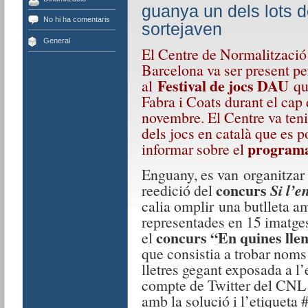
guanya un dels lots d
No hi ha comentaris
sortejaven
General
El Centre de Normalització
Barcelona va ser present pe
Festival de jocs DAU
al
qu
Fabra i Coats durant el cap 
novembre. El Centre va ten
dels jocs en català que es p
program
informar sobre el
Enguany, es van organitzar 
concurs
Si l’e
reedició del
calia omplir una butlleta am
representades en 15 imatges 
concurs “En quines lle
el
que consistia a trobar noms
lletres gegant exposada a l’
compte de Twitter del CNL 
amb la solució i l’etiqueta 