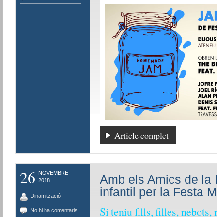
Article complet
26
NOVEMBRE
Amb els Amics de la F
2018
infantil per la Festa M
Dinamització
Si teniu fills, filles, nebo
No hi ha comentaris