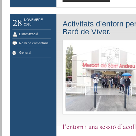
28
NOVEMBRE
Activitats d’entorn pe
2018
Baró de Viver.
Dinamització
No hi ha comentaris
General
l’entorn i una sessió d’acoll