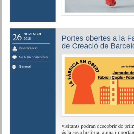
26
NOVEMBRE
Portes obertes a la F
2018
de Creació de Barcel
Dinamització
No hi ha comentaris
General
visitants podran descobrir de prim
és la seva història, quina importànc