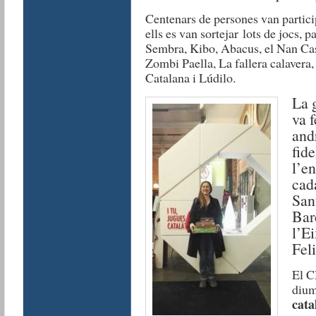
Centenars de persones van particip
ells es van sortejar lots de jocs, 
Sembra, Kibo, Abacus, el Nan Cas
Zombi Paella, La fallera calavera
Catalana i Lúdilo.
La 
va f
and
fide
l’en
cad
San
Bar
l’E
Feli
El C
dium
cata