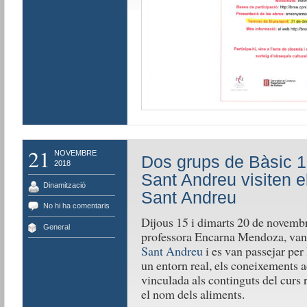
21
NOVEMBRE
Dos grups de Bàsic 1
2018
Sant Andreu visiten e
Dinamització
Sant Andreu
No hi ha comentaris
Dijous 15 i dimarts 20 de novembr
General
professora Encarna Mendoza, van f
Sant Andreu
i es van passejar per 
un entorn real, els coneixements ad
vinculada als continguts del curs
el nom dels aliments.