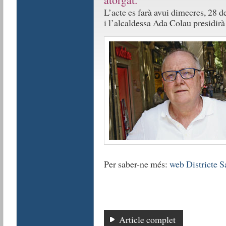
L’acte es farà avui dimecres, 28 d
i l’alcaldessa Ada Colau presidirà 
Per saber-ne més:
web Districte 
Article complet