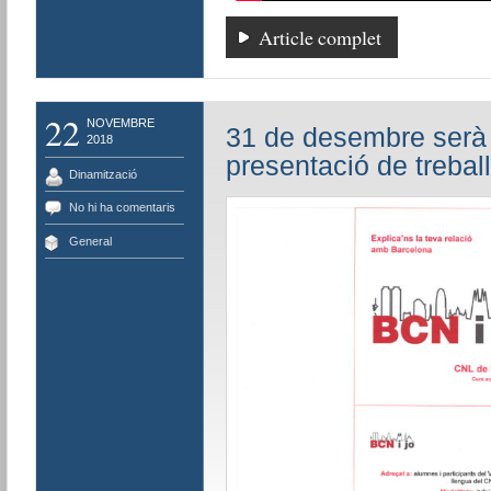
Article complet
22
NOVEMBRE
31 de desembre serà a
2018
presentació de treball
Dinamització
No hi ha comentaris
General