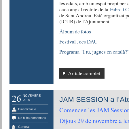
les edats, amb un espai propi per al
cada any al recinte de la
Fabra i C
de Sant Andreu. Està organitzat pe
(ICUB) de l’Ajuntament.
Àlbum de fotos
Festival Jocs DAU
Programa “I tu, jugues en català?
Article complet
26
NOVEMBRE
JAM SESSION a l’At
2018
Comencen les JAM Session 
Dinamització
No hi ha comentaris
Dijous 29 de novembre a le
General