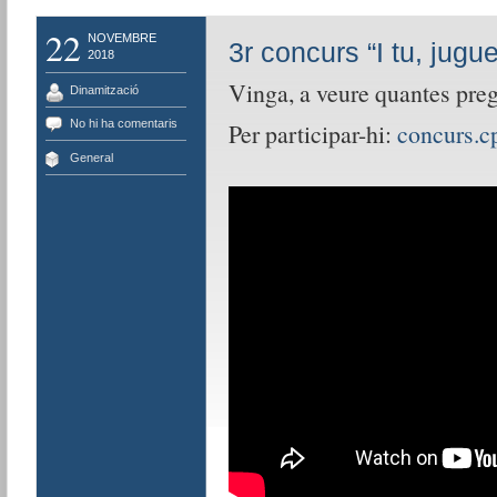
22
NOVEMBRE
3r concurs “I tu, jugu
2018
Vinga, a veure quantes pre
Dinamització
No hi ha comentaris
Per participar-hi:
concurs.c
General