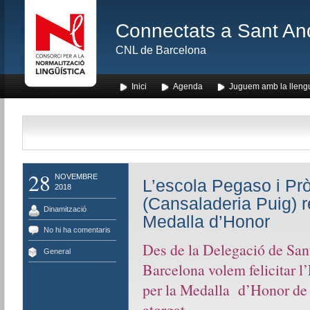
Connectats a Sant An
CNL de Barcelona
Inici
Agenda
Juguem amb la lleng
28
NOVEMBRE
L’escola Pegaso i Pr
2018
(Cansaladeria Puig) r
Dinamització
Medalla d’Honor
No hi ha comentaris
Des de la Delegació de Sa
General
Barcelona volem felicitar l’
per la Medalla d’Honor de 
atorgat.