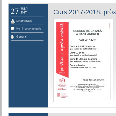
27
JUNY
Curs 2017-2018: pròx
2017
Dinamització
No hi ha comentaris
General