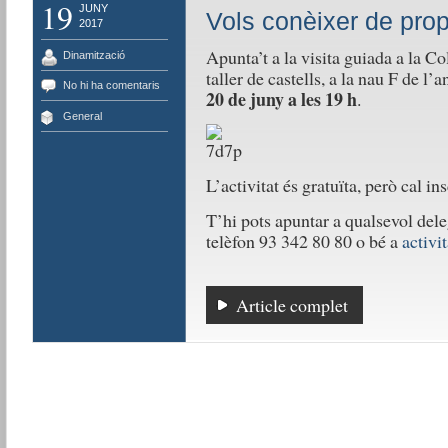
19
JUNY
Vols conèixer de prop
2017
Apunta’t a la visita guiada a la Co
Dinamització
taller de castells, a la nau F de l’
No hi ha comentaris
20 de juny a les 19 h
.
General
L’activitat és gratuïta, però cal in
T’hi pots apuntar a qualsevol del
telèfon 93 342 80 80 o bé a
activi
Article complet