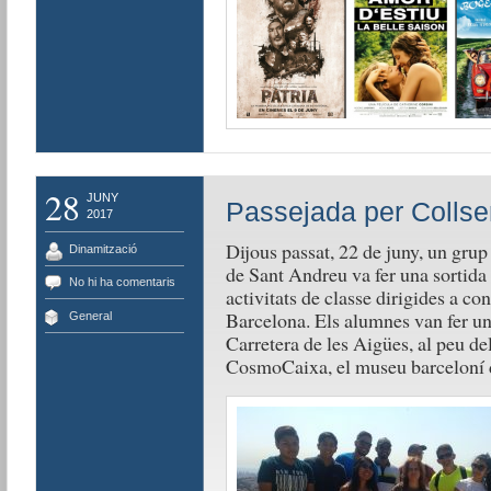
28
JUNY
Passejada per Collse
2017
Dijous passat, 22 de juny, un gru
Dinamització
de Sant Andreu va fer una sortida 
No hi ha comentaris
activitats de classe dirigides a con
Barcelona. Els alumnes van fer u
General
Carretera de les Aigües, al peu del
CosmoCaixa, el museu barceloní de