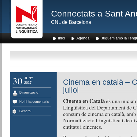
Connectats a Sant An
CNL de Barcelona
Inici
Agenda
Juguem amb la lleng
30
JUNY
Cinema en català – C
2017
juliol
Dinamització
Cinema en Català
és una iniciati
No hi ha comentaris
Lingüística del Departament de Cult
General
consum de cinema en català, amb l
Normalització Lingüística i de div
entitats i cinemes.