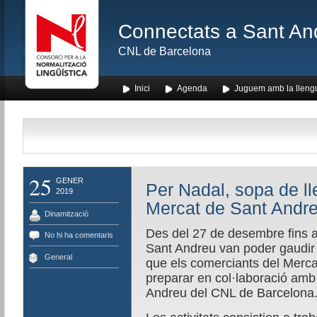
Connectats a Sant An
CNL de Barcelona
Inici
Agenda
Juguem amb la lleng
25
GENER
Per Nadal, sopa de llet
2019
Mercat de Sant Andre
Dinamització
Des del 27 de desembre fins a
No hi ha comentaris
Sant Andreu van poder gaudir d
General
que els comerciants del Merc
preparar en col·laboració amb
Andreu del CNL de Barcelona