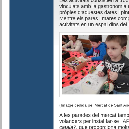
Les activitats consistien a tro
vinculats amb la gastronomia 
pròpies d’aquestes dates i pin
Mentre els pares i mare
s comp
activitats en un espai dins del
(Imatge cedida pel Mercat de Sant An
A les parades del mercat també 
volanders per instal·lar-se l
català?
, que proporciona molt