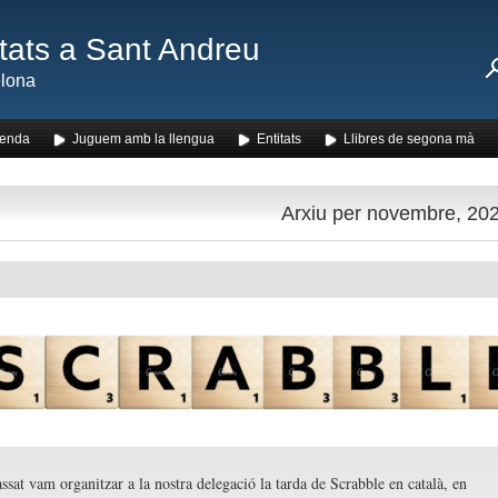
ats a Sant Andreu
lona
enda
Juguem amb la llengua
Entitats
Llibres de segona mà
Arxiu per novembre, 20
ssat vam organitzar a la nostra delegació la tarda de Scrabble en català, en