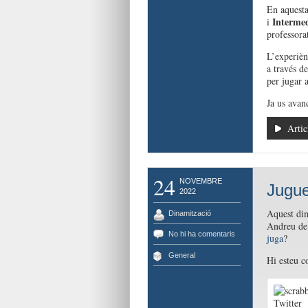
En aquesta
Intermed
i
professora
L’experièn
a través de
per jugar 
Ja us avan
Artic
24
NOVEMBRE
Jugue
2022
Aquest dim
Dinamització
Andreu de
No hi ha comentaris
juga
?
General
Hi esteu c