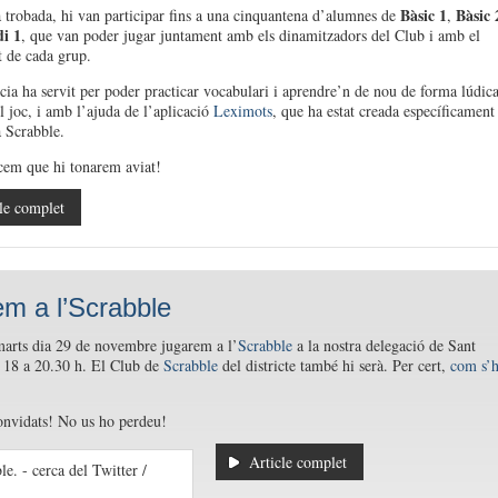
Bàsic 1
Bàsic 
 trobada, hi van participar fins a una cinquantena d’alumnes de
,
i 1
, que van poder jugar juntament amb els dinamitzadors del Club i amb el
t de cada grup.
cia ha servit per poder practicar vocabulari i aprendre’n de nou de forma lúdica
l joc, i amb l’ajuda de l’aplicació
Leximots
, que ha estat creada específicament
a Scrabble.
cem que hi tonarem aviat!
le complet
m a l’Scrabble
arts dia 29 de novembre jugarem a l’
Scrabble
a la nostra delegació de Sant
 18 a 20.30 h. El Club de
Scrabble
del districte també hi serà. Per cert,
com s’h
onvidats! No us ho perdeu!
Article complet