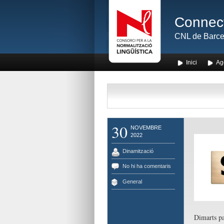
Connect
CNL de Barce
Inici
Ag
30
NOVEMBRE
2022
Dinamització
No hi ha comentaris
General
Dimarts pa