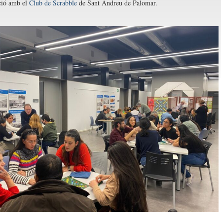
ció amb el
Club de Scrabble
de Sant Andreu de Palomar.