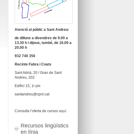
Atenció al públic a Sant Andreu:
de dilluns a divendres de 9.00 a
13.30 h i dijous, també, de 16.00 a
20.00 h
932 740 356
Recinte Fabra i Coats
Sant Adrià, 20 / Gran de Sant
Andreu, 202
Edifici 15, 1r pis
santandreu@cpnl.cat
Consulta l’oferta de cursos
aquí
.
Recursos lingüístics
en línia