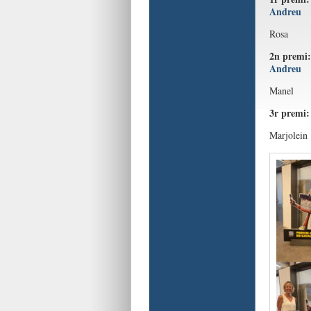
Andreu
Rosa
2n premi:
Andreu
Manel
3r premi
Marjolein