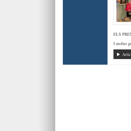
ELS PRE
I moltes g
Artic