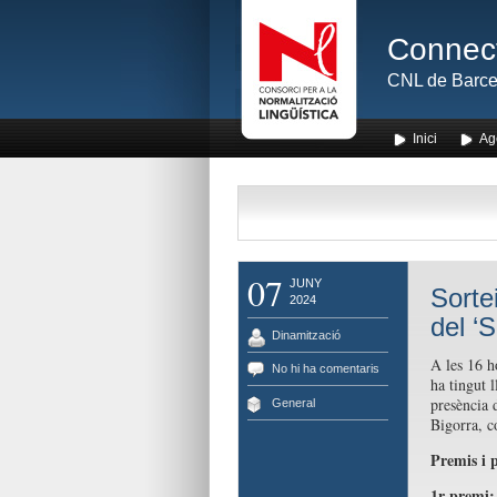
Connect
CNL de Barce
Inici
Ag
07
JUNY
Sorte
2024
del ‘S
Dinamització
A les 16 h
No hi ha comentaris
ha tingut l
presència 
General
Bigorra, 
Premis i 
1r premi: