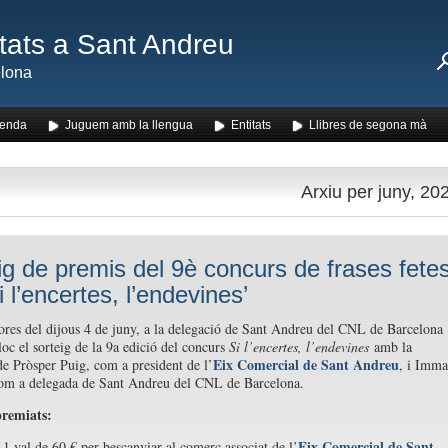
ats a Sant Andreu
lona
enda
Juguem amb la llengua
Entitats
Llibres de segona mà
Arxiu per juny, 20
ig de premis del 9è concurs de frases fete
i l’encertes, l’endevines’
ores del dijous 4 de juny, a la delegació de Sant Andreu del CNL de Barcelona
loc el sorteig de la 9a edició del concurs
Si l’encertes, l’endevines
amb la
Eix Comercial de Sant Andreu
de Pròsper Puig, com a president de l’
, i Imma
com a delegada de Sant Andreu del CNL de Barcelona.
premiats:
Eix Comercial de Sant
1 val de 60 € per bescanviar al comerç associat de l’