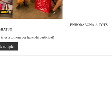
ENHORABONA A TOTS
MIATS!!
ràcies a tothom per haver-hi participat!
le complet