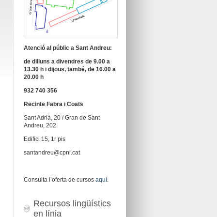
Atenció al públic a Sant Andreu:
de dilluns a divendres de 9.00 a
13.30 h i dijous, també, de 16.00 a
20.00 h
932 740 356
Recinte Fabra i Coats
Sant Adrià, 20 / Gran de Sant
Andreu, 202
Edifici 15, 1r pis
santandreu@cpnl.cat
Consulta l’oferta de cursos
aquí
.
Recursos lingüístics
en línia