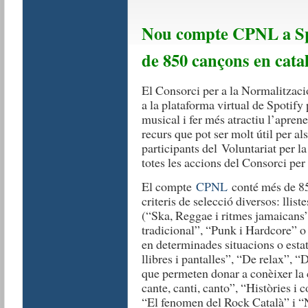
Nou compte CPNL a Spot
de 850 cançons en cata
El Consorci per a la Normalitzaci
a la plataforma virtual de Spotify 
musical i fer més atractiu l’aprene
recurs que pot ser molt útil per al
participants del Voluntariat per la
totes les accions del Consorci per
El compte
CPNL
conté més de 85
criteris de selecció diversos: llis
(“Ska, Reggae i ritmes jamaicans”
tradicional”, “Punk i Hardcore” o
en determinades situacions o esta
llibres i pantalles”, “De relax”, “
que permeten donar a conèixer la c
cante, canti, canto”, “Històries i
“El fenomen del Rock Català” i 