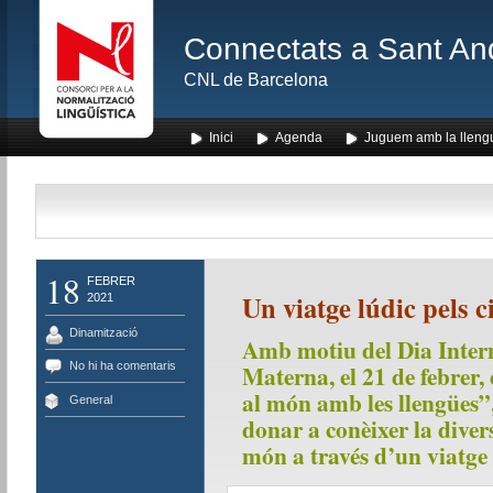
Connectats a Sant An
CNL de Barcelona
Inici
Agenda
Juguem amb la lleng
18
FEBRER
Un viatge lúdic pels c
2021
Dinamització
Amb motiu del Dia Inter
No hi ha comentaris
Materna, el 21 de febrer,
al món amb les llengües”,
General
donar a conèixer la divers
món a través d’un viatge 