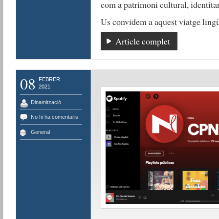
com a patrimoni cultural, identitar
Us convidem a aquest viatge lingüí
Article complet
08
FEBRER
2021
Dinamització
No hi ha comentaris
General