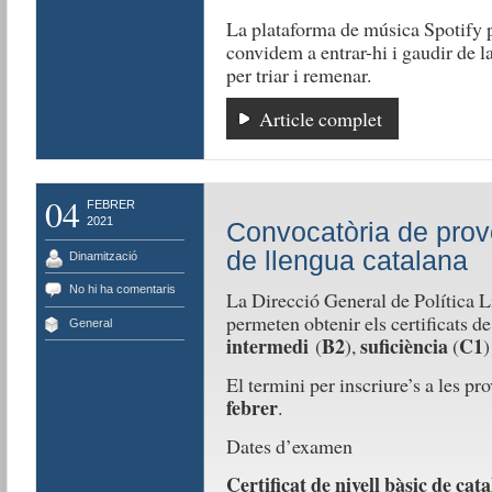
La plataforma de música Spotify p
convidem a entrar-hi i gaudir de 
per triar i remenar.
Article complet
04
FEBRER
2021
Convocatòria de prove
de llengua catalana
Dinamització
No hi ha comentaris
La Direcció General de Política L
permeten obtenir els certificats de
General
intermedi
B2
suficiència
C1
(
),
(
)
El termini per inscriure’s a les pr
febrer
.
Dates d’examen
Certificat de nivell bàsic de cat