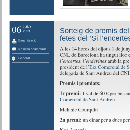
06
JUNY
Sorteig de premis del
2023
fetes del ‘Si l’encerte
Dinamització
A les 14 hores del dijous 1 de jun
No hi ha comentaris
CNL de Barcelona ha tingut lloc el
General
l’encertes, l’endevines
amb la pre
president de l’
Eix Comercial de 
delegada de Sant Andreu del CNL
Premis i premiats:
1r premi:
1 val de 60 € per bescan
Comercial de Sant Andreu
Melanie Courquin
2n premi:
un dinar per a dues pe
Noa Amorós