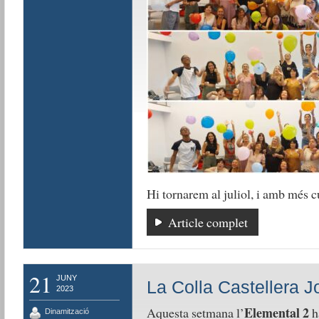
Hi tornarem al juliol, i amb més c
Article complet
21
JUNY
La Colla Castellera 
2023
Elemental 2
Aquesta setmana l’
ha
Dinamització