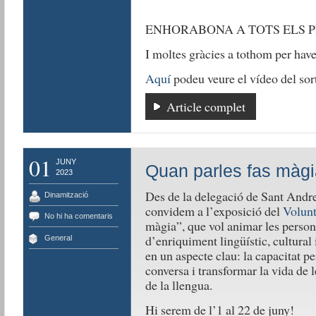
ENHORABONA A TOTS ELS P
I moltes gràcies a tothom per haver
Aquí
podeu veure el vídeo del sor
Article complet
01
JUNY
Quan parles fas màgi
2023
Des de la delegació de Sant Andr
Dinamització
convidem a l’exposició del
Volunt
No hi ha comentaris
màgia”, que vol animar les person
d’enriquiment lingüístic, cultural 
General
en un aspecte clau: la capacitat per
conversa i transformar la vida de l
de la llengua.
Hi serem de l’1 al 22 de juny!