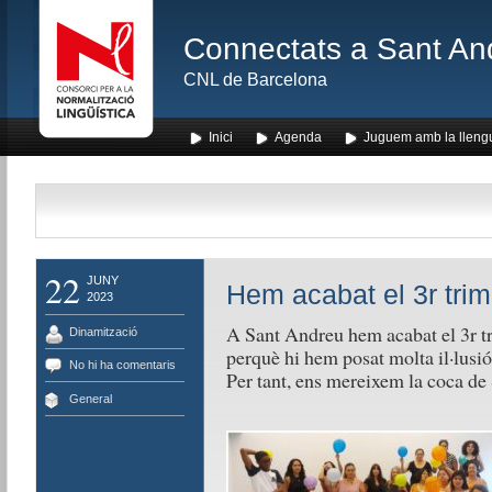
Connectats a Sant An
CNL de Barcelona
Inici
Agenda
Juguem amb la lleng
22
JUNY
Hem acabat el 3r trim
2023
A Sant Andreu hem acabat el 3r tr
Dinamització
perquè hi hem posat molta il·lusió
No hi ha comentaris
Per tant, ens mereixem la coca de 
General