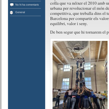
colla que va néixer el 2010 amb un
No hi ha comentaris
urbana per revolucionar el món del
competitiva, que treballa dins el te
General
Barcelona per compartir els valors 
equilibri, valor i seny.
De ben segur que hi tornarem el p