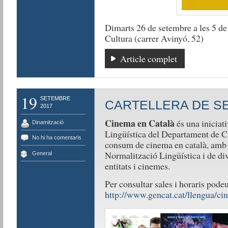
Dimarts 26 de setembre a les 5 de 
Cultura (carrer Avinyó, 52)
Article complet
19
SETEMBRE
CARTELLERA DE S
2017
Cinema en Català
és una iniciati
Dinamització
Lingüística del Departament de Cult
No hi ha comentaris
consum de cinema en català, amb l
Normalització Lingüística i de div
General
entitats i cinemes.
Per consultar sales i horaris pode
http://www.gencat.cat/llengua/ci