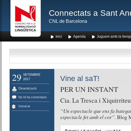
Connectats a Sant An
CNL de Barcelona
Inici
Agenda
Juguem amb la lleng
29
SETEMBRE
Vine al saT!
2017
PER UN INSTANT
Dinamització
No hi ha comentaris
Cia. La Tresca i Xiquirriteu
General
“Un espectacle que ens fa bategar
espectacle fet amb el cor”.
Blog M