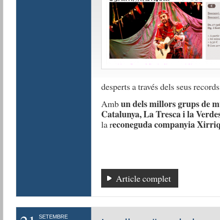
desperts a través dels seus records
un dels millors grups de mú
Amb
Catalunya, La Tresca i la Verde
econeguda companyia Xirriqu
la r
Article complet
SETEMBRE