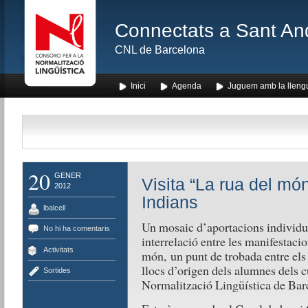
Connectats a Sant An
CNL de Barcelona
Inici
Agenda
Juguem amb la lleng
20
GENER
Visita “La rua del mó
2012
Indians
lbalcell
Un mosaic d’aportacions individual
No hi ha comentaris
interrelació entre les manifestacio
Activitats
món, un punt de trobada entre els 
llocs d’origen dels alumnes dels c
Sortides
Normalització Lingüística de Bar