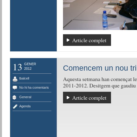
Article complet
13
GENER
Comencem un nou tri
2012
Aquesta setmana han començat les 
lbalcell
2011-2012. Desitgem que gaudiu de
No hi ha comentaris
Article complet
General
Agenda