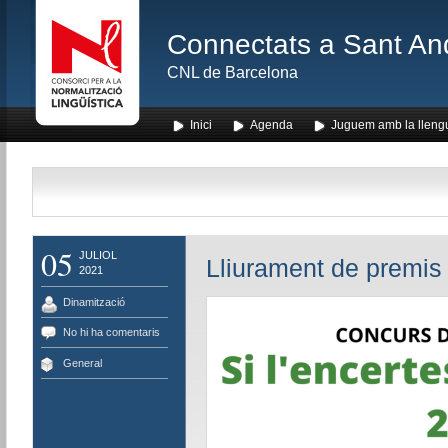
Connectats a Sant An
CNL de Barcelona
Inici
Agenda
Juguem amb la lleng
05
JULIOL
Lliurament de premis
2021
Dinamització
No hi ha comentaris
General