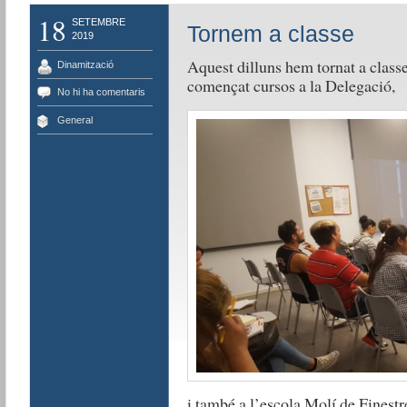
18
SETEMBRE
Tornem a classe
2019
Aquest dilluns hem tornat a class
Dinamització
començat cursos a la Delegació,
No hi ha comentaris
General
i també a l’escola Molí de Finestre