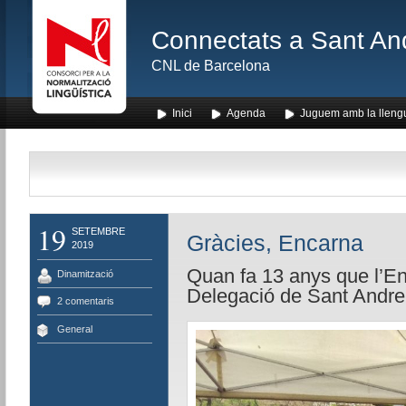
Connectats a Sant An
CNL de Barcelona
Inici
Agenda
Juguem amb la lleng
19
SETEMBRE
Gràcies, Encarna
2019
Quan fa 13 anys que l’Enc
Dinamització
Delegació de Sant Andreu,
2 comentaris
General