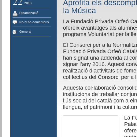
22
Aprofita els descompt
2018
la Música
Dinamització
La Fundació Privada Orfeó Ca
No hi ha comentaris
ofereix avantatges als alumnes
General
programa Voluntariat per la ll
El Consorci per a la Normalitza
Fun­dació Privada Orfeó Catal
han signat una addenda al con
signar l’any 2016. Aquest conve
realització d’activitats de fom
col·lectius del Consorci per a 
Aquesta col·laboració consolid
institucions de treballar conj
l’ús social del català com a ein
llengua, el patrimoni i la cul­tu
La Fu
Palau
ofere