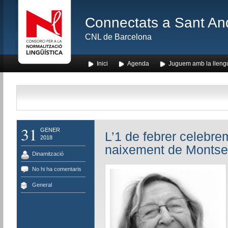
Connectats a Sant An
CNL de Barcelona
Inici
Agenda
Juguem amb la lleng
31
GENER
L’1 de febrer celebre
2018
naixement de Montser
Dinamització
No hi ha comentaris
General