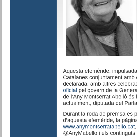
Aquesta efemèride, impulsada d
Catalanes conjuntament amb el
declarada, amb altres celebrac
oficial
pel govern de la General
de l’Any Montserrat Abelló és 
actualment, diputada del Parl
Durant la roda de premsa es pre
d’aquesta efemèride, la pàgin
www.anymontserratabello.cat
@AnyMabello i els continguts p