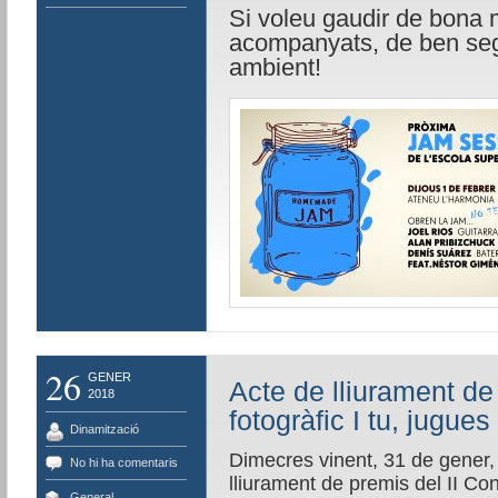
Si voleu gaudir de bona 
acompanyats, de ben seg
ambient!
26
GENER
Acte de lliurament de
2018
fotogràfic I tu, jugue
Dinamització
Dimecres vinent, 31 de gener, 
No hi ha comentaris
lliurament de premis del II Con
General