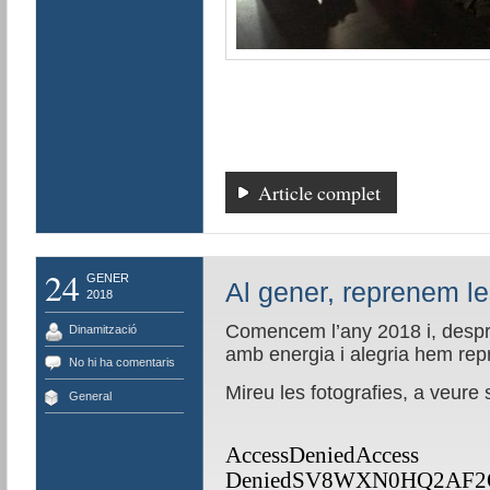
Article complet
24
GENER
Al gener, reprenem le
2018
Comencem l’any 2018 i, despr
Dinamització
amb energia i alegria hem repr
No hi ha comentaris
Mireu les fotografies, a veure s
General