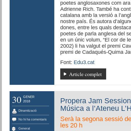
poetes anglosaxones com ara 
Adrienne Rich. També ha contrib
catalana amb la versió a l’ang
nostre país. És autora d’algun
dones, entre les quals destaca
poetes de parla anglesa del se
en un únic volum, “El cor de l
2002) li ha valgut el premi Ca
premi de Cadaqués-Quima Jaum
Font:
Edu3.cat
Article complet
30
GENER
Propera Jam Session 
2018
Música a l’Ateneu L’
Dinamització
Serà la segona sessió de 
No hi ha comentaris
les 20 h
General