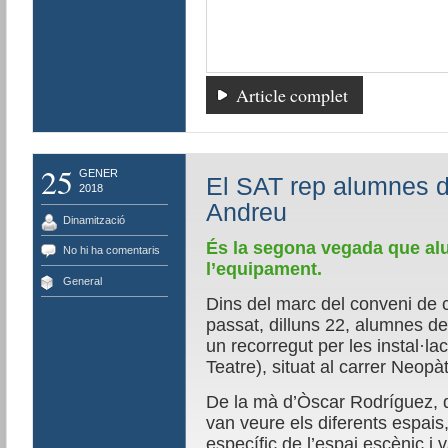
Article complet
25
GENER
El SAT rep alumnes d
2018
Andreu
Dinamització
És la segona vegada que al
No hi ha comentaris
l’equipament.
General
Dins del marc del conveni de c
passat, dilluns 22, alumnes de
un recorregut per les instal·la
Teatre), situat al carrer Neopàt
De la mà d’Òscar Rodríguez, di
van veure els diferents espais
específic de l’espai escènic i