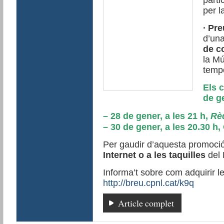
parti
per l
∙
Pre
d’un
de
c
la M
temp
Els 
de g
– 28 de gener, a les 21 h,
Rè
– 30 de gener, a les 20.30 h
Per gaudir d’aquesta promoció
Internet o a les taquilles
del 
Informa’t sobre com adquirir l
http://breu.cpnl.cat/k9q
Article complet