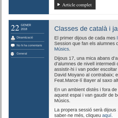
Article complet
22
GENER
Classes de català i j
2018
El primer dijous de cada mes
Dinamització
Session que fan els alumnes d
No hi ha comentaris
Músics
.
General
Dijous 17, una mica abans d’a
d’alumnes de nivell intermedi
assistir-hi i van poder escoltar 
David Moyano al contrabaix; en
Feat.Marce·lí Bayer al saxo alt 
En un ambient distès i fora de
aquest espai i van gaudir de b
Músics.
La propera sessió serà dijous 1
saber-ne més, cliqueu
aquí.