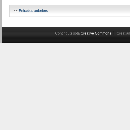
<<
Entrades anteriors
Continguts sota
Creative Commons
Creat 