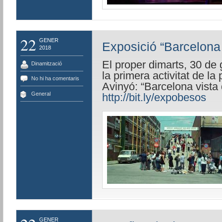
22
GENER
Exposició “Barcelona 
2018
El proper dimarts, 30 de 
Dinamització
la primera activitat de l
No hi ha comentaris
Avinyó: “Barcelona vista d
General
http://bit.ly/expobesos
GENER