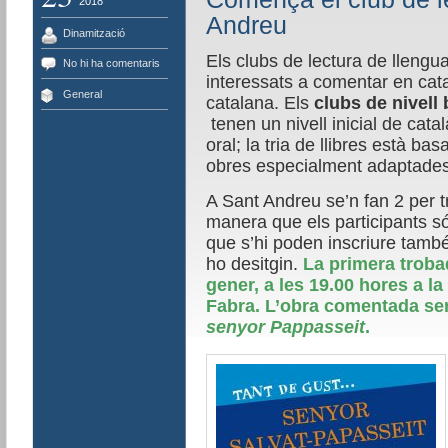
2018
Andreu
Dinamització
Els clubs de lectura de llengu
No hi ha comentaris
interessats a comentar en catal
General
catalana. Els
clubs de nivell
tenen un nivell inicial de catal
oral; la tria de llibres està bas
obres especialment adaptades 
A Sant Andreu se’n fan 2 per t
manera que els participants só
que s’hi poden inscriure també
ho desitgin.
La primera troba
gener, a les 19.00 hores a la
Fabra. L’obra comentada se
senyor Pappasseit
.