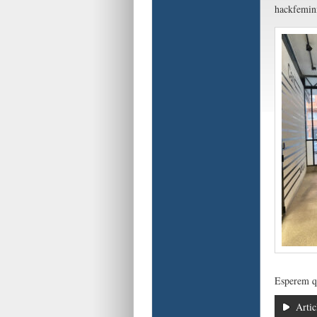
hackfeminis
Esperem qu
Artic