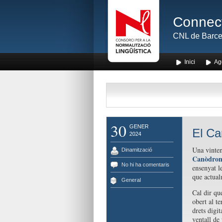
Connect
CNL de Barce
Inici
Ag
30
GENER
El Ca
2024
Una vinten
Dinamització
Canòdrom-
No hi ha comentaris
ensenyat le
que actualm
General
Cal dir qu
obert al te
drets digit
ventall de 