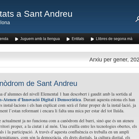
ats a Sant Andreu
lona
enda
Juguem amb la llengua
Entitats
Llibres de segona mà
Arxiu per gener, 20
nòdrom de Sant Andreu
a d’alumnes del nivell Elemental 1 han descobert i gaudit amb la sortida al
Ateneu d’Innovació Digital i Democràtica
. Durant aquesta estona els han
s instal·lacions i els han explicat com serà el futur proper de la instal·lació, ja
ent l’estan reformant i encara li falta una mica per estar del tot lluïda.
e actualment ja no funciona com a canòdrom del barri, sinó que és un ateneu
rritori proper, a la ciutat i al món. Una cruïlla entre les tecnologies obertes, els
als i la participació. A través d’aquesta confluència es treballa en un ampli
temàtiques, com són la democràcia, els drets digitals, la cultura digital, els