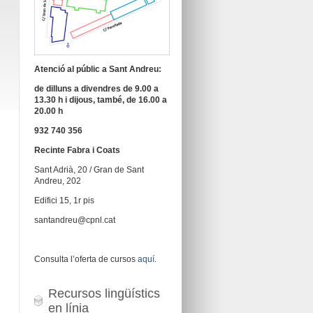
Atenció al públic a Sant Andreu:
de dilluns a divendres de 9.00 a
13.30 h i dijous, també, de 16.00 a
20.00 h
932 740 356
Recinte Fabra i Coats
Sant Adrià, 20 / Gran de Sant
Andreu, 202
Edifici 15, 1r pis
santandreu@cpnl.cat
Consulta l’oferta de cursos
aquí
.
Recursos lingüístics
en línia