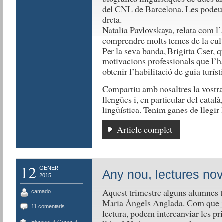
del CNL de Barcelona. Les podeu ll
dreta.
Natalia Pavlovskaya, relata com l’
comprendre molts temes de la cultu
Per la seva banda, Brigitta Cser, q
motivacions professionals que l’ha
obtenir l’habilitació de guia turís
Compartiu amb nosaltres la vostra
llengües i, en particular del català,
lingüística. Tenim ganes de llegir
Article complet
12
GENER
Any nou, lectures no
2015
Aquest trimestre alguns alumnes t
camado
Maria Àngels Anglada. Com que j
11 comentaris
lectura, podem intercanviar les p
Elemental
,
General
,