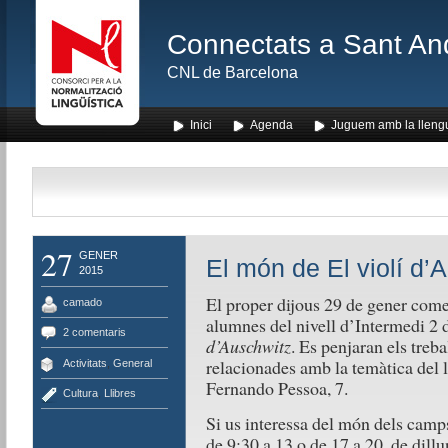
Connectats a Sant An
CNL de Barcelona
Inici
Agenda
Juguem amb la lleng
27
GENER
El món de El violí d’
2015
El proper dijous 29 de gener come
camado
alumnes del nivell d’Intermedi 2 de
2 comentaris
d’Auschwitz
. Es penjaran els treba
relacionades amb la temàtica del ll
Activitats
,
General
Fernando Pessoa, 7.
Cultura
,
Llibres
Si us interessa del món dels camps
de 9:30 a 13 o de 17 a 20, de dillu