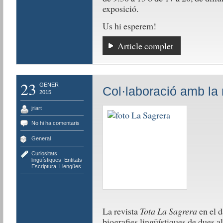
exposició.
Us hi esperem!
Article complet
23
GENER
Col·laboració amb la 
2015
jriart
No hi ha comentaris
General
Curiositats
lingüístiques
,
Entitats
,
Escriptura
,
Llengües
La revista
Tota La Sagrera
en el d
biografies lingüístiques de dues 