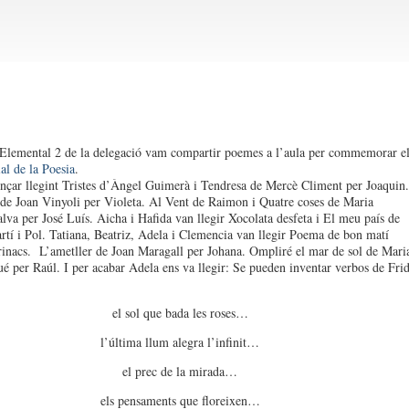
Elemental 2 de la delegació vam compartir poemes a l’aula per commemorar e
l de la Poesia
.
ar llegint Tristes d’Àngel Guimerà i Tendresa de Mercè Climent per Joaquin.
de Joan Vinyoli per Violeta. Al Vent de Raimon i Quatre coses de Maria
lva per José Luís. Aicha i Hafida van llegir Xocolata desfeta i El meu país de
tí i Pol. Tatiana, Beatriz, Adela i Clemencia van llegir Poema de bon matí
inacs. L’ametller de Joan Maragall per Johana. Ompliré el mar de sol de Mari
é per Raúl. I per acabar Adela ens va llegir: Se pueden inventar verbos de Fri
el sol que bada les roses…
l’última llum alegra l’infinit…
el prec de la mirada…
els pensaments que floreixen…