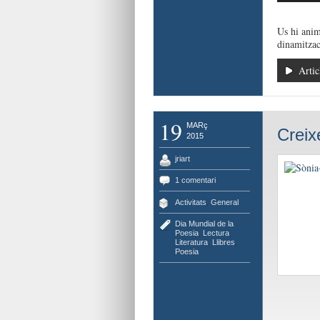
Us hi anim
dinamitzac
Artic
19
MARç
Creix
2015
jriart
1 comentari
Activitats
,
General
Dia Mundial de la
Poesia
,
Lectura
,
Literatura
,
Llibres
,
Poesia