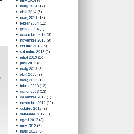
juny 2014
(6)
maig 2014
(12)
abril 2014
(6)
tar
març 2014
(13)
febrer 2014
(12)
p
gener 2014
(1)
desembre 2013
(6)
novembre 2013
(9)
tar
octubre 2013
(6)
setembre 2013
(1)
juliol 2013
(10)
juny 2013
(8)
maig 2013
(8)
abril 2013
(9)
l
març 2013
(11)
febrer 2013
(12)
gener 2013
(13)
desembre 2012
(1)
novembre 2012
(11)
l
octubre 2012
(8)
setembre 2012
(3)
agost 2012
(8)
a
juny 2012
(2)
maig 2012
(5)