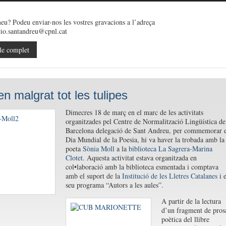
volum.
les
per
tecles
a
de
eu? Podeu enviar-nos les vostres gravacions a l’adreça
incremen
fletxa
o
io.santandreu@cpnl.cat
cap
disminuir
amunt/ca
el
le complet
avall
volum.
per
a
incremen
o
disminuir
en malgrat tot les tulipes
el
volum.
Dimecres 18 de març en el marc de les activitats
organitzades pel Centre de Normalització Lingüística de
Barcelona delegació de Sant Andreu, per commemorar e
Dia Mundial de la Poesia, hi va haver la trobada amb la
poeta
Sònia Moll
a la
biblioteca La Sagrera-Marina
Clotet
. Aquesta activitat estava organitzada en
col•laboració amb la biblioteca esmentada i comptava
amb el suport de la
Institució de les Lletres Catalanes
i e
seu programa “Autors a les aules”.
A pa
rtir de la lectura
d’un fragment de pros
poètica del llibre