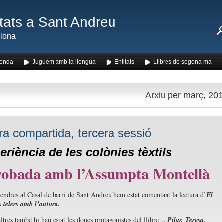
ats a Sant Andreu
lona
enda
Juguem amb la llengua
Entitats
Llibres de segona mà
Arxiu per març, 20
ra compartida, tercera sessió
eriència de les colònies tèxtils
robada amb l’Assumpta Montellà
endres al Casal de barri de Sant Andreu hem estat comentant la lectura d’
El
s telers amb l’autora.
ltres també hi han estat les dones protagonistes del llibre…
Pilar, Teresa,