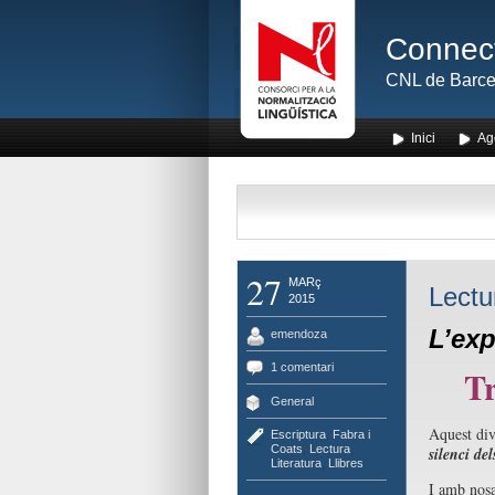
Connect
CNL de Barce
Inici
Ag
27
MARç
Lectu
2015
L’exp
emendoza
1 comentari
T
General
Aquest div
Escriptura
,
Fabra i
Coats
,
Lectura
,
silenci del
Literatura
,
Llibres
I amb nosa