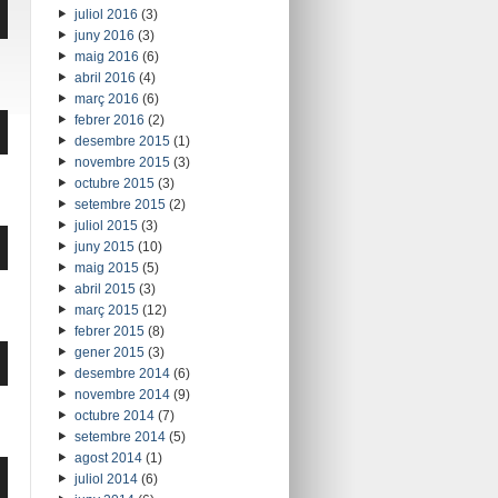
p
juliol 2016
(3)
juny 2016
(3)
maig 2016
(6)
abril 2016
(4)
tar
març 2016
(6)
febrer 2016
(2)
p
desembre 2015
(1)
novembre 2015
(3)
octubre 2015
(3)
tar
setembre 2015
(2)
juliol 2015
(3)
p
juny 2015
(10)
maig 2015
(5)
abril 2015
(3)
març 2015
(12)
tar
febrer 2015
(8)
gener 2015
(3)
p
desembre 2014
(6)
novembre 2014
(9)
octubre 2014
(7)
tar
setembre 2014
(5)
agost 2014
(1)
p
juliol 2014
(6)