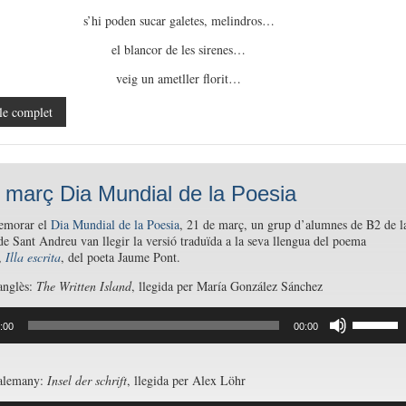
s’hi poden sucar galetes, melindros…
el blancor de les sirenes…
veig un ametller florit…
le complet
 març Dia Mundial de la Poesia
emorar el
Dia Mundial de la Poesia
, 21 de març, un grup d’alumnes de B2 de l
de Sant Andreu van llegir la versió traduïda a la seva llengua del poema
,
Illa escrita
, del poeta Jaume Pont.
anglès:
The Written Island
, llegida per María González Sánchez
or
Feu
:00
00:00
servir
les
tecles
de
 alemany:
Insel der schrift
, llegida per Alex Löhr
fletxa
cap