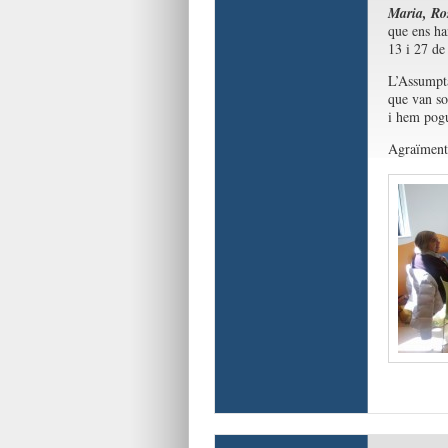
Maria, Ro
que ens ha
13 i 27 de
L’Assumpta
que van sor
i hem pogut
Agraïments