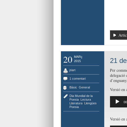
Artic
20
MARç
21 de
2015
Per comm
jriart
delegació 
1 comentari
d’enguany
Bàsic
,
General
Versió en 
Dia Mundial de la
Reproduct
Poesia
,
Lectura
,
00
d'àudio
Literatura
,
Llengües
,
Poesia
Versió en