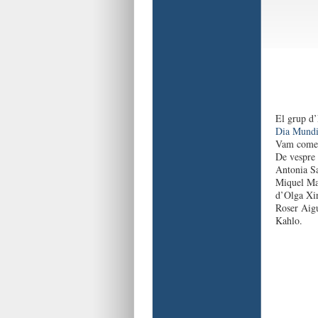
El grup d’
Dia Mundia
Vam començ
De vespre 
Antonia Sa
Miquel Mar
d’Olga Xir
Roser Aigu
Kahlo.