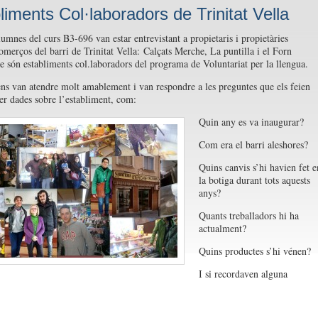
liments Col·laboradors de Trinitat Vella
lumnes del curs B3-696 van estar entrevistant a propietaris i propietàries
omerços del barri de Trinitat Vella: Calçats Merche, La puntilla i el Forn
ue són establiments col.laboradors del programa de Voluntariat per la llengua.
ens van atendre molt amablement i van respondre a les preguntes que els feien
er dades sobre l’establiment, com:
Quin any es va inaugurar?
Com era el barri aleshores?
Quins canvis s’hi havien fet e
la botiga durant tots aquests
anys?
Quants treballadors hi ha
actualment?
Quins productes s’hi vénen?
I si recordaven alguna