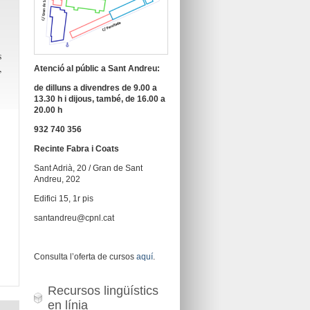
…
s
,
Atenció al públic a Sant Andreu:
de dilluns a divendres de 9.00 a
13.30 h i dijous, també, de 16.00 a
20.00 h
932 740 356
Recinte Fabra i Coats
Sant Adrià, 20 / Gran de Sant
Andreu, 202
Edifici 15, 1r pis
santandreu@cpnl.cat
Consulta l’oferta de cursos
aquí
.
Recursos lingüístics
en línia