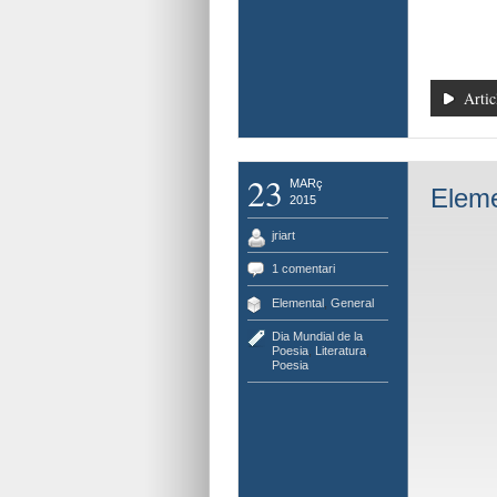
Artic
23
MARç
Eleme
2015
jriart
1 comentari
Elemental
,
General
Dia Mundial de la
Poesia
,
Literatura
,
Poesia