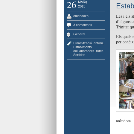
26
MARç
Estab
2015
Les i els a
emendoza
d’alguns c
3 comentaris
Trinitat q
General
Els quals 
per conèix
Dinamització
,
entorn
,
Establiments
col·laboradors
,
rutes
,
Sortides
anècdota.