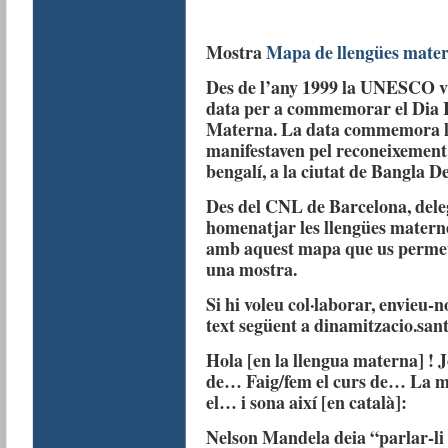
Mostra
Mapa de llengües mate
Des de l’any 1999 la UNESCO va
data per a commemorar el Dia I
Materna. La data commemora la
manifestaven pel reconeixement 
bengalí, a la ciutat de Bangla De
Des del CNL de Barcelona, del
homenatjar les llengües matern
amb aquest mapa que us permetrà
una mostra.
Si hi voleu col·laborar, envieu-
text següent a dinamitzacio.sa
Hola [en la llengua materna] ! 
de… Faig/fem el curs de… La me
el… i sona així [en català]:
Nelson Mandela deia “parlar-li 