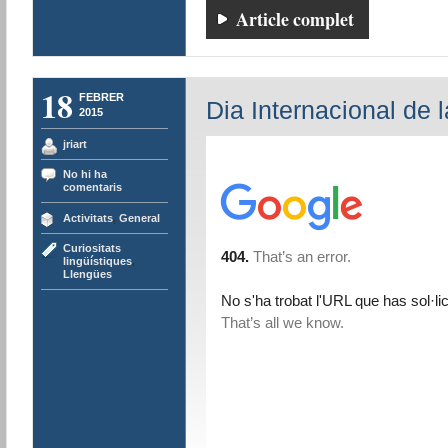
Article complet
18
FEBRER
Dia Internacional de 
2015
jriart
No hi ha
comentaris
Activitats
,
General
Curiositats
lingüístiques
,
Llengües