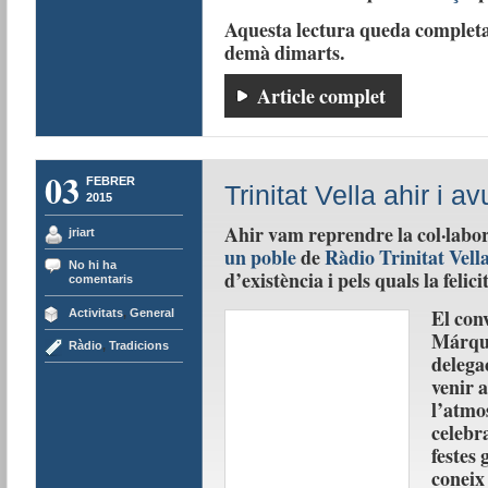
Aquesta lectura queda completada
demà dimarts.
Article complet
03
FEBRER
Trinitat Vella ahir i av
2015
Ahir vam reprendre la col·lab
jriart
un poble
de
Ràdio Trinitat Vell
No hi ha
d’existència i pels quals la felici
comentaris
El con
Activitats
,
General
Márque
Ràdio
,
Tradicions
delega
venir a
l’atmo
celebr
festes
coneix 