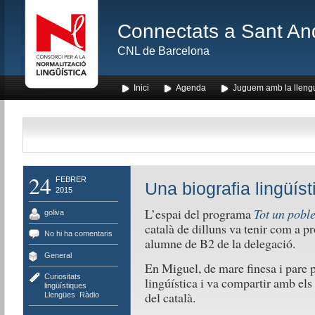
Connectats a Sant An
CNL de Barcelona
Inici
Agenda
Juguem amb la lleng
24
FEBRER
Una biografia lingüíst
2015
L’espai del programa
Tot un pobl
goliva
català de dilluns va tenir com a p
No hi ha comentaris
alumne de B2 de la delegació.
General
En Miguel, de mare finesa i pare p
Curiositats
lingúística i va compartir amb els
lingüístiques
,
del català.
Llengües
,
Ràdio