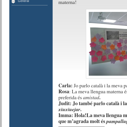
materna!
General
Carla:
Jo parlo català i la meva p
Rosa
: La meva llengua materna és
.
preferida és
amistad
Judit: Jo també parlo català i l
.
xiuxiuejar
Imma: Hola!La meva llengua mat
que m’agrada molt és
pampallu