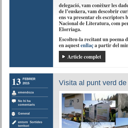
delegació, vam conèixer les dade
de l’euskera, vam descobrir curio
ens va presentar els escriptors
Nacional de Literatura, com p
Elorriaga.
Escolteu-la recitant un poema 
en aquest
enllaç
a partir del min
Article complet
13
FEBRER
Visita al punt verd d
2015
emendoza
No hi ha
comentaris
General
entorn
,
Sortides
,
territori