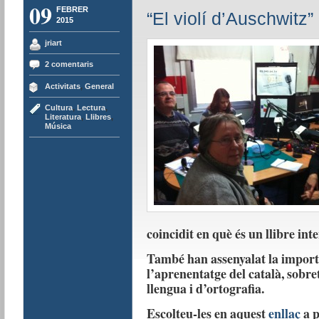
09
FEBRER
“El violí d’Auschwitz” 
2015
jriart
2 comentaris
Activitats
,
General
Cultura
,
Lectura
,
Literatura
,
Llibres
,
Música
coincidit en què és un llibre in
També han assenyalat la importà
l’aprenentatge del català, sobre
llengua i d’ortografia.
Escolteu-les en aquest
enllaç
a p