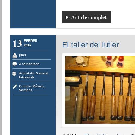
Article complet
13
FEBRER
El taller del lutier
2015
jriart
3 comentaris
Activitats
,
General
,
Intermedi
Cultura
,
Música
,
Sortides