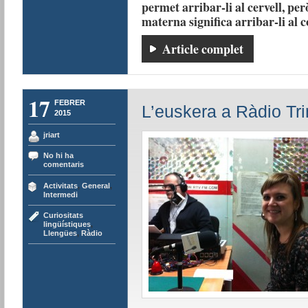
permet arribar-li al cervell, per
materna significa arribar-li al 
Article complet
17
FEBRER
L’euskera a Ràdio Trin
2015
jriart
No hi ha
comentaris
Activitats
,
General
,
Intermedi
Curiositats
lingüístiques
,
Llengües
,
Ràdio