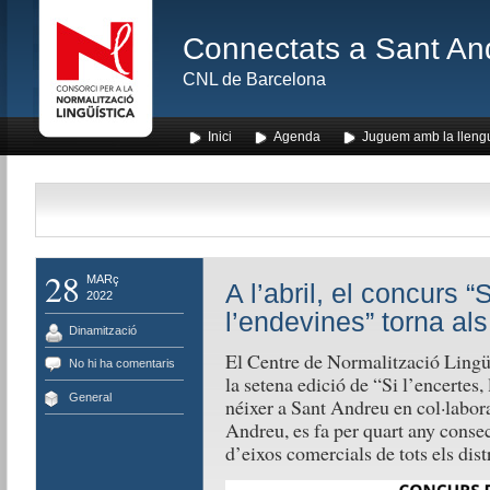
Connectats a Sant An
CNL de Barcelona
Inici
Agenda
Juguem amb la lleng
28
MARç
A l’abril, el concurs “
2022
l’endevines” torna al
Dinamització
El Centre de Normalització Lingü
No hi ha comentaris
la setena edició de “Si l’encertes,
General
néixer a Sant Andreu en col·labo
Andreu, es fa per quart any consecu
d’eixos comercials de tots els distr