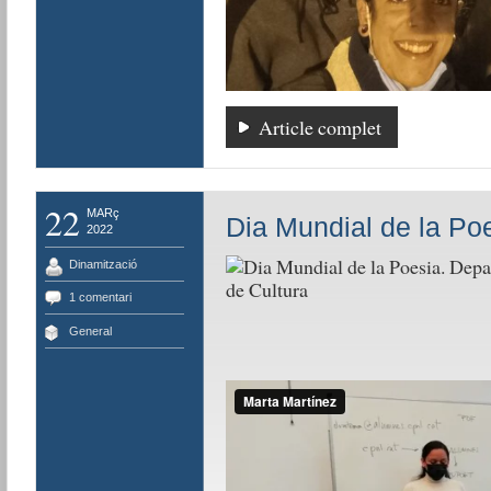
Article complet
22
MARç
Dia Mundial de la Po
2022
Dinamització
1 comentari
General