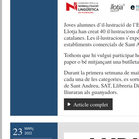
Joves alumnes d’il·lustració de l’
Llotja han creat 40 il·lustracions 
catalanes. Les il·lustracions s’ex
establiments comercials de Sant 
Tothom que hi vulgui participar h
paper o bé mitjançant una butlleta
Durant la primera setmana de maig,
cada una de les categories, es sort
de Sant Andreu, SAT, Llibreria Dit
lliuraran als guanyadors.
Article complet
23
MARç
2022