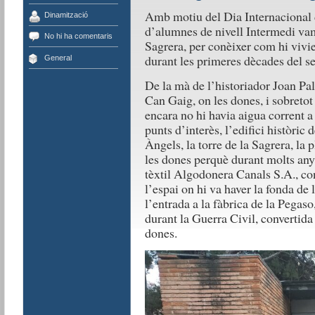
Amb motiu del Dia Internacional 
Dinamització
d’alumnes de nivell Intermedi vam 
No hi ha comentaris
Sagrera, per conèixer com hi vivie
durant les primeres dècades del s
General
De la mà de l’historiador Joan Pal
Can Gaig, on les dones, i sobretot
encara no hi havia aigua corrent a l
punts d’interès, l’edifici històric
Àngels, la torre de la Sagrera, la
les dones perquè durant molts anys
tèxtil Algodonera Canals S.A., 
l’espai on hi va haver la fonda de 
l’entrada a la fàbrica de la Pegaso
durant la Guerra Civil, convertida 
dones.