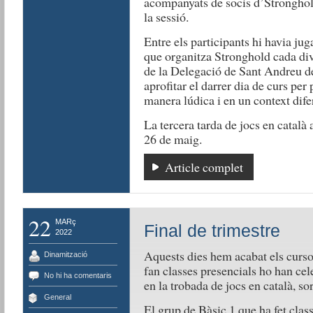
acompanyats de socis d’Stronghol
la sessió.
Entre els participants hi havia jug
que organitza Stronghold cada div
de la Delegació de Sant Andreu d
aprofitar el darrer dia de curs per
manera lúdica i en un context difer
La tercera tarda de jocs en català a
26 de maig.
Article complet
22
MARç
Final de trimestre
2022
Aquests dies hem acabat els cursos
Dinamització
fan classes presencials ho han cel
No hi ha comentaris
en la trobada de jocs en català, s
General
El grup de Bàsic 1 que ha fet clas