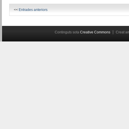
<<
Entrades anteriors
Continguts sota
Creative Commons
Creat 