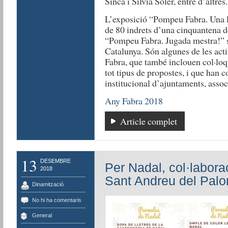
Sinca i Sílvia Soler, entre d’altres.
L’exposició “Pompeu Fabra. Una l
de 80 indrets d’una cinquantena de
“Pompeu Fabra. Jugada mestra!” s’
Catalunya. Són algunes de les ac
Fabra, que també inclouen col·loqu
tot tipus de propostes, i que han 
institucional d’ajuntaments, associ
Any Fabra 2018
Article complet
13
DESEMBRE
Per Nadal, col·labora
2018
Sant Andreu del Pal
Dinamització
No hi ha comentaris
General