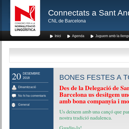
Connectats a Sant An
CNL de Barcelona
Inici
Agenda
Juguem amb la lleng
20
DESEMBRE
BONES FESTES A 
2018
Des de la Delegació de S
Dinamització
Barcelona us desitgem un
No hi ha comentaris
amb bona companyia i mol
General
Us deixem amb una cançó que parl
nostra tradició nadalenca.
Gaudiu-la!