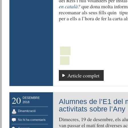
del Reis i full volanders per inst
en català?
que dona molta informac
recomanar als seus fills quin tip
per a ells a l’hora de fer la carta al
Article complet
20
DESEMBRE
Alumnes de l’E1 del m
2018
activitats sobre l’Any
Dinamització
Dimecres, 19 de desembre, els alu
No hi ha comentaris
van passar el matí fent diverses a