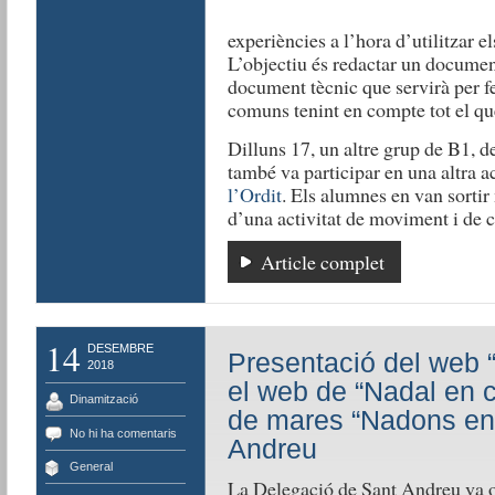
experiències a l’hora d’utilitzar e
L’objectiu és redactar un documen
document tècnic que servirà per fe
comuns tenint en compte tot el que
Dilluns 17, un altre grup de B1, 
també va participar en una altra a
l’Ordit
. Els alumnes en van sortir
d’una activitat de moviment i de 
Article complet
14
DESEMBRE
Presentació del web “I
2018
el web de “Nadal en c
Dinamització
de mares “Nadons en
No hi ha comentaris
Andreu
General
La Delegació de Sant Andreu va or