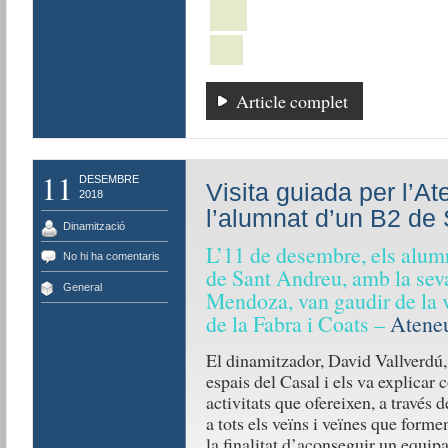
Article complet
11
DESEMBRE
Visita guiada per l’A
2018
l’alumnat d’un B2 de
Dinamització
L’11 de desembre, els alum
No hi ha comentaris
de Sant Andreu, amb la sev
General
Mendoza, van gaudir de la v
de la Fabra i Coats –
Atene
El dinamitzador, David Vallverdú,
espais del Casal i els va explicar 
activitats que ofereixen, a través d
a tots els veïns i veïnes que form
la finalitat d’aconseguir un equip