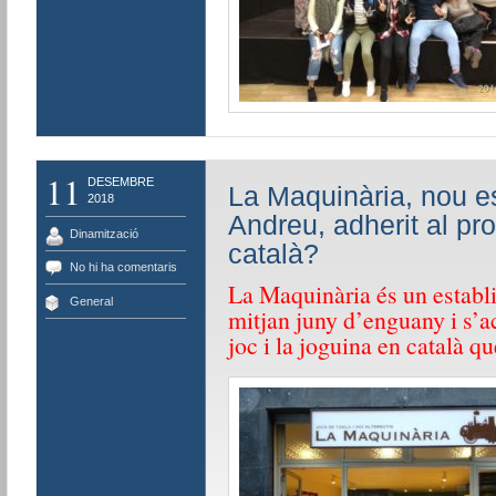
11
DESEMBRE
La Maquinària, nou e
2018
Andreu, adherit al pr
Dinamització
català?
No hi ha comentaris
La Maquinària
és un establi
General
mitjan juny d’enguany i s’a
joc i la joguina en català 