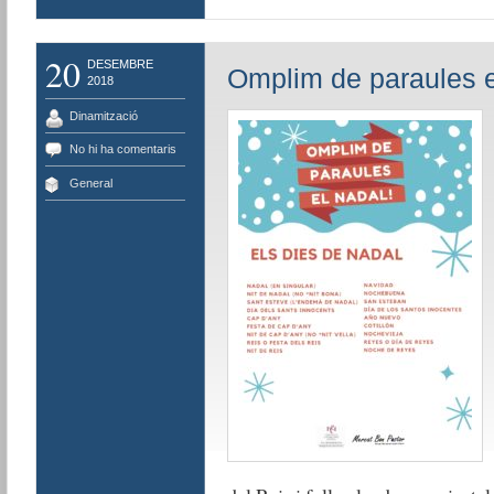
20
DESEMBRE
Omplim de paraules e
2018
Dinamització
No hi ha comentaris
General