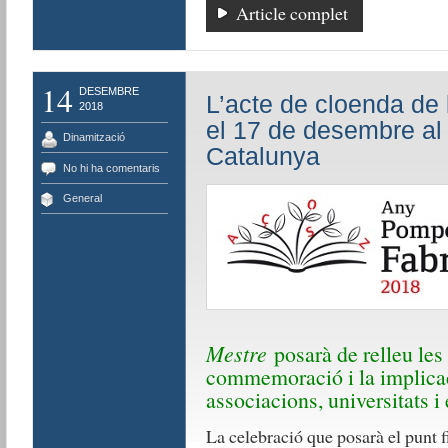
Article complet
14
DESEMBRE
L’acte de cloenda de 
2018
el 17 de desembre al
Dinamització
Catalunya
No hi ha comentaris
General
Mestre
posarà de relleu les
commemoració i la implicac
associacions, universitats i 
La celebració que posarà el punt fi