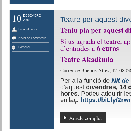
10
DESEMBRE
Teatre per aquest di
2018
Teniu pla per aquest d
Dinamització
No hi ha comentaris
Si us agrada el teatre, a
6 euros
d’entrades a
General
Teatre Akadèmia
Carrer de Buenos Aires, 47, 0803
Per a la funció de
Nit de
d’aquest
divendres, 14
hores
. Podeu adquirir le
enllaç:
https://bit.ly/2r
Article complet