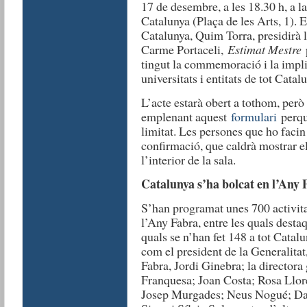
17 de desembre, a les 18.30 h, a l
Catalunya (Plaça de les Arts, 1). E
Catalunya, Quim Torra, presidirà 
Carme Portaceli,
Estimat Mestre
tingut la commemoració i la impli
universitats i entitats de tot Catal
L’acte estarà obert a tothom, però 
emplenant aquest
formulari
perquè
limitat. Les persones que ho facin
confirmació, que caldrà mostrar el
l’interior de la sala.
Catalunya s’ha bolcat en l’Any
S’han programat unes 700 activit
l’Any Fabra, entre les quals desta
quals se n’han fet 148 a tot Cata
com el president de la Generalitat
Fabra, Jordi Ginebra; la directora 
Franquesa; Joan Costa; Rosa Llor
Josep Murgades; Neus Nogué; Dav