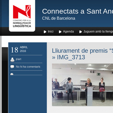
Connectats a Sant An
CNL de Barcelona
Inici
Agenda
Juguem amb la lleng
18
ABRIL
Lliurament de premis “S
2016
» IMG_3713
jriart
No hi ha comentaris