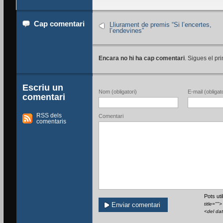
Cap comentari
Lliurament de premis “Si l’encertes,
l’endevines”
Encara no hi ha cap comentari
. Sigues el pri
Escriu un
Nom (obligatori)
E-mail (obligato
comentari
RSS dels
Comentari
comentaris
Pots ut
title=""
<del da